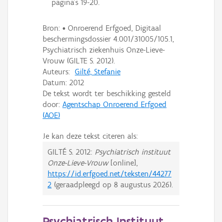
pagina's 19-20.
Bron: • Onroerend Erfgoed, Digitaal
beschermingsdossier 4.001/31005/105.1,
Psychiatrisch ziekenhuis Onze-Lieve-
Vrouw (GILTE S. 2012).
Auteurs:
Gilté, Stefanie
Datum:
2012
De tekst wordt ter beschikking gesteld
door:
Agentschap Onroerend Erfgoed
(AOE)
Je kan deze tekst citeren als:
GILTÉ S.
2012:
Psychiatrisch instituut
Onze-Lieve-Vrouw
[online],
https://id.erfgoed.net/teksten/44277
2
(geraadpleegd op
8 augustus 2026
).
Psychiatrisch Instituut