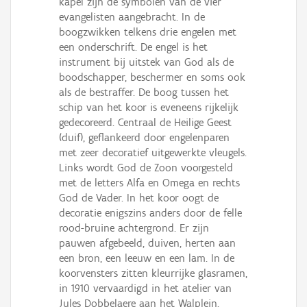
kapel zijn de symbolen van de vier
evangelisten aangebracht. In de
boogzwikken telkens drie engelen met
een onderschrift. De engel is het
instrument bij uitstek van God als de
boodschapper, beschermer en soms ook
als de bestraffer. De boog tussen het
schip van het koor is eveneens rijkelijk
gedecoreerd. Centraal de Heilige Geest
(duif), geflankeerd door engelenparen
met zeer decoratief uitgewerkte vleugels.
Links wordt God de Zoon voorgesteld
met de letters Alfa en Omega en rechts
God de Vader. In het koor oogt de
decoratie enigszins anders door de felle
rood-bruine achtergrond. Er zijn
pauwen afgebeeld, duiven, herten aan
een bron, een leeuw en een lam. In de
koorvensters zitten kleurrijke glasramen,
in 1910 vervaardigd in het atelier van
Jules Dobbelaere aan het Walplein.