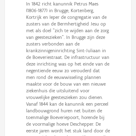
Persoon of collectief
In 1842 richt kanunnik Petrus Maes
(1806-1877) in Brugge, Kortenberg,
Downloads
Kortrijk en Ieper de congregatie van de
zusters van de Bermhertigheid Jesu op
Hergebruik
met als doel "zich te wijden aan de zorg
van geesteszieken". In Brugge zijn deze
Aanmelden
zusters verbonden aan de
krankzinnigeninrichting Sint-Juliaan in
de Boeveriestraat. De infrastructuur van
deze inrichting was op het einde van de
negentiende eeuw zo verouderd dat
men rond de eeuwwisseling plannen
maakte voor de bouw van een nieuwe
ziekenhuis die uitsluitend voor
vrouwelijke geesteszieken zou dienen.
Vanaf 1844 kan de kanunnik een perceel
landbouwgrond huren net buiten de
toenmalige Boeveriepoort, horende bij
de voormalige hoeve Deschepper. De
eerste jaren wordt het stuk land door de