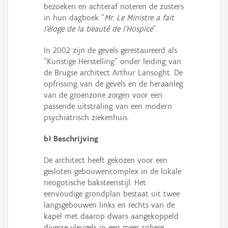
bezoeken en achteraf noteren de zusters
in hun dagboek "
Mr. Le Ministre a fait
l'éloge de la beauté de l'Hospice
".
In 2002 zijn de gevels gerestaureerd als
"Kunstige Herstelling" onder leiding van
de Brugse architect Arthur Lansoght. De
opfrissing van de gevels en de heraanleg
van de groenzone zorgen voor een
passende uitstraling van een modern
psychiatrisch ziekenhuis.
b) Beschrijving
De architect heeft gekozen voor een
gesloten gebouwencomplex in de lokale
neogotische baksteenstijl. Het
eenvoudige grondplan bestaat uit twee
langsgebouwen links en rechts van de
kapel met daarop dwars aangekoppeld
diverse vleugels in een meer sobere