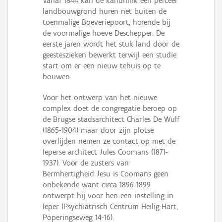
Vanaf 1844 kan de kanunnik een perceel
landbouwgrond huren net buiten de
toenmalige Boeveriepoort, horende bij
de voormalige hoeve Deschepper. De
eerste jaren wordt het stuk land door de
geesteszieken bewerkt terwijl een studie
start om er een nieuw tehuis op te
bouwen.
Voor het ontwerp van het nieuwe
complex doet de congregatie beroep op
de Brugse stadsarchitect Charles De Wulf
(1865-1904) maar door zijn plotse
overlijden nemen ze contact op met de
Ieperse architect Jules Coomans (1871-
1937). Voor de zusters van
Bermhertigheid Jesu is Coomans geen
onbekende want circa 1896-1899
ontwerpt hij voor hen een instelling in
Ieper (Psychiatrisch Centrum Heilig-Hart,
Poperingseweg 14-16).