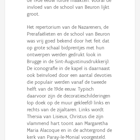
de 19de eeuw furore maakten. Vooral de
invloed van de school van Beuron lijkt
groot.
Het repertorium van de Nazareners, de
Prerafaëlieten en de school van Beuron
was vrij goed bekend door het feit dat
op grote schaal bidprentjes met hun
ontwerpen werden gedrukt (ook in
Brugge in de Sint-Augustinusdrukkerij).
De iconografie in de kapel is daarnaast
ook beïnvloed door een aantal devoties
die populair werden vanaf de tweede
helft van de 19de eeuw. Typisch
daarvoor zijn de decoratieschilderingen
(op doek op de muur gekleefd) links en
rechts van de zijaltaren. Links wordt
Thersia van Lisieux, Christus die zijn
vlammend hart toont aan Margaretha
Maria Alacoque en in de achtergrond de
kerk van Paray-le-Monial voorgesteld.