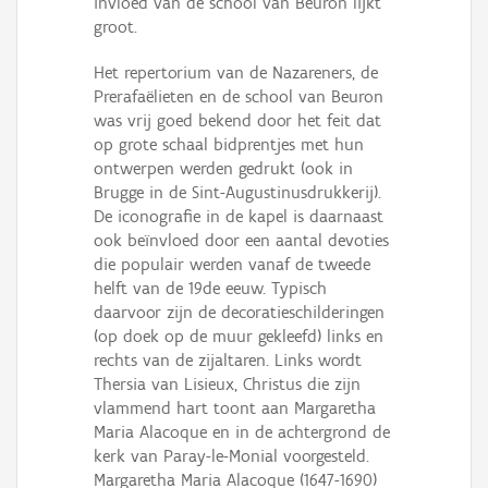
invloed van de school van Beuron lijkt
groot.
Het repertorium van de Nazareners, de
Prerafaëlieten en de school van Beuron
was vrij goed bekend door het feit dat
op grote schaal bidprentjes met hun
ontwerpen werden gedrukt (ook in
Brugge in de Sint-Augustinusdrukkerij).
De iconografie in de kapel is daarnaast
ook beïnvloed door een aantal devoties
die populair werden vanaf de tweede
helft van de 19de eeuw. Typisch
daarvoor zijn de decoratieschilderingen
(op doek op de muur gekleefd) links en
rechts van de zijaltaren. Links wordt
Thersia van Lisieux, Christus die zijn
vlammend hart toont aan Margaretha
Maria Alacoque en in de achtergrond de
kerk van Paray-le-Monial voorgesteld.
Margaretha Maria Alacoque (1647-1690)