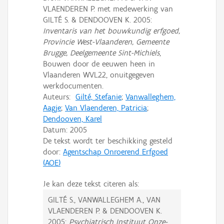
VLAENDEREN P. met medewerking van
GILTÉ S. & DENDOOVEN K. 2005:
Inventaris van het bouwkundig erfgoed,
Provincie West-Vlaanderen, Gemeente
Brugge, Deelgemeente Sint-Michiels
,
Bouwen door de eeuwen heen in
Vlaanderen WVL22, onuitgegeven
werkdocumenten.
Auteurs:
Gilté, Stefanie
;
Vanwalleghem,
Aagje
;
Van Vlaenderen, Patricia
;
Dendooven, Karel
Datum:
2005
De tekst wordt ter beschikking gesteld
door:
Agentschap Onroerend Erfgoed
(AOE)
Je kan deze tekst citeren als:
GILTÉ S., VANWALLEGHEM A., VAN
VLAENDEREN P. & DENDOOVEN K.
2005:
Psychiatrisch Instituut Onze-