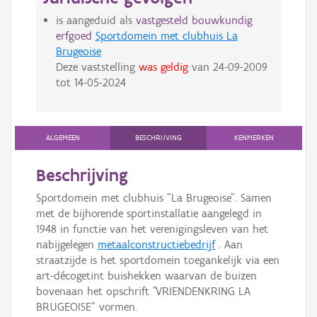
is aangeduid als
vastgesteld bouwkundig
erfgoed
Sportdomein met clubhuis La
Brugeoise
Deze vaststelling
was geldig
van
24-09-2009
tot
14-05-2024
ALGEMEEN
BESCHRIJVING
KENMERKEN
Beschrijving
Sportdomein met clubhuis "La Brugeoise". Samen
met de bijhorende sportinstallatie aangelegd in
1948 in functie van het verenigingsleven van het
nabijgelegen
metaalconstructiebedrijf
. Aan
straatzijde is het sportdomein toegankelijk via een
art-décogetint buishekken waarvan de buizen
bovenaan het opschrift "VRIENDENKRING LA
BRUGEOISE" vormen.