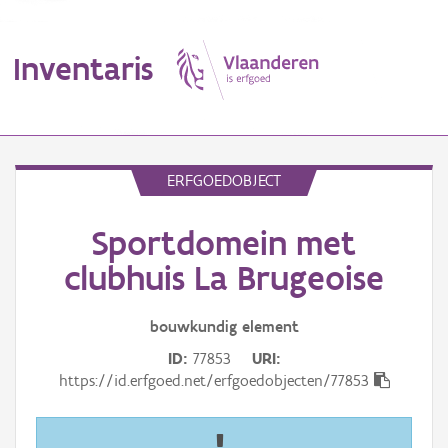
Inventaris
MENU
ERFGOEDOBJECT
Sportdomein met
Erfgoedobject
clubhuis La Brugeoise
Aanduidingsobject
bouwkundig
element
Waarneming
ID
77853
URI
Thema
https://id.erfgoed.net/erfgoedobjecten/77853
Gebeurtenis