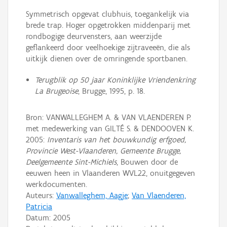
Symmetrisch opgevat clubhuis, toegankelijk via
brede trap. Hoger opgetrokken middenparij met
rondbogige deurvensters, aan weerzijde
geflankeerd door veelhoekige zijtraveeën, die als
uitkijk dienen over de omringende sportbanen.
Terugblik op 50 jaar Koninklijke Vriendenkring
La Brugeoise
, Brugge, 1995, p. 18.
Bron: VANWALLEGHEM A. & VAN VLAENDEREN P.
met medewerking van GILTÉ S. & DENDOOVEN K.
2005:
Inventaris van het bouwkundig erfgoed,
Provincie West-Vlaanderen, Gemeente Brugge,
Deelgemeente Sint-Michiels
, Bouwen door de
eeuwen heen in Vlaanderen WVL22, onuitgegeven
werkdocumenten.
Auteurs:
Vanwalleghem, Aagje
;
Van Vlaenderen,
Patricia
Datum:
2005