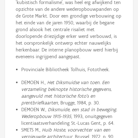
'kubistisch formalisme', was heel erg afwijkend ten
opzichte van de andere wederopbouwpanden op
de Grote Markt. Door een grondige verbouwing op
het einde van de jaren 1950, waarbij de begane
grond alsook het centrale risaliet met
doorlopende driezijdige erker werd verbouwd, is
het oorspronkelijk ontwerp echter nauwelijks
herkenbaar. De interne planopbouw werd hierbij
eveneens ingrijpend aangepast.
Provinciale Bibliotheek Tolhuis, Fototheek.
DEMOEN H.,
Het Diksmuidse van toen. Een
verzameling beknopte historische gegevens,
aangevuld met historische foto's en
prentbriefkaarten
, Brugge, 1984, p. 30.
DEMOEN W.,
Diksmuide, een stad in beweging.
Wederopbouw 1915-1935
, 1993, onuitgegeven
licentiaatsverhandeling St.-Lucas Gent, p. 64.
SMETS M.,
Huib Hoste, voorvechter van een
vernieuwde architectuur
, Brussel, 1972, p. 90.