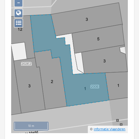
−
Persoon of collectief
Downloads
Hergebruik
Aanmelden
10 m
©
Informatie Vlaanderen