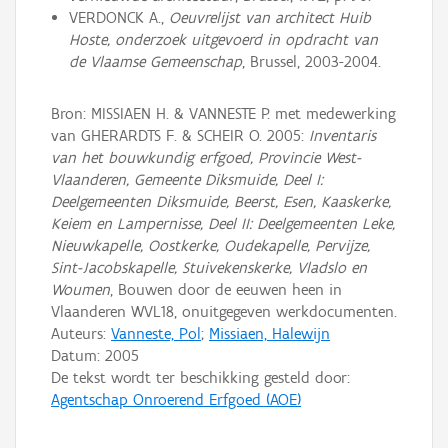
VERDONCK A.,
Oeuvrelijst van architect Huib
Hoste, onderzoek uitgevoerd in opdracht van
de Vlaamse Gemeenschap
, Brussel, 2003-2004.
Bron: MISSIAEN H. & VANNESTE P. met medewerking
van GHERARDTS F. & SCHEIR O. 2005:
Inventaris
van het bouwkundig erfgoed, Provincie West-
Vlaanderen, Gemeente Diksmuide, Deel I:
Deelgemeenten Diksmuide, Beerst, Esen, Kaaskerke,
Keiem en Lampernisse, Deel II: Deelgemeenten Leke,
Nieuwkapelle, Oostkerke, Oudekapelle, Pervijze,
Sint-Jacobskapelle, Stuivekenskerke, Vladslo en
Woumen
, Bouwen door de eeuwen heen in
Vlaanderen WVL18, onuitgegeven werkdocumenten.
Auteurs:
Vanneste, Pol
;
Missiaen, Halewijn
Datum:
2005
De tekst wordt ter beschikking gesteld door:
Agentschap Onroerend Erfgoed (AOE)