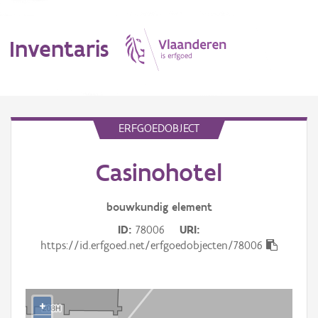
Inventaris
MENU
ERFGOEDOBJECT
Casinohotel
Erfgoedobject
Aanduidingsobject
bouwkundig
element
ID
78006
URI
Waarneming
https://id.erfgoed.net/erfgoedobjecten/78006
Thema
Gebeurtenis
+