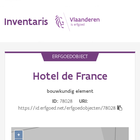
Inventaris
MENU
ERFGOEDOBJECT
Hotel de France
Erfgoedobject
Aanduidingsobject
bouwkundig
element
ID
78028
URI
Waarneming
https://id.erfgoed.net/erfgoedobjecten/78028
Thema
Gebeurtenis
+