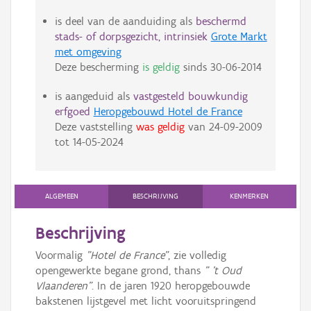
is deel van de aanduiding als
beschermd
stads- of dorpsgezicht, intrinsiek
Grote Markt
met omgeving
Deze bescherming
is geldig
sinds
30-06-2014
is aangeduid als
vastgesteld bouwkundig
erfgoed
Heropgebouwd Hotel de France
Deze vaststelling
was geldig
van
24-09-2009
tot
14-05-2024
ALGEMEEN
BESCHRIJVING
KENMERKEN
Beschrijving
Voormalig
"Hotel de France"
, zie volledig
opengewerkte begane grond, thans
" 't Oud
Vlaanderen"
. In de jaren 1920 heropgebouwde
bakstenen lijstgevel met licht vooruitspringend