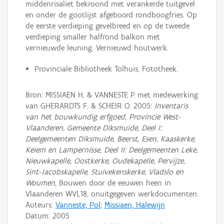
middenrisaliet bekroond met verankerde tuitgevel
en onder de gootlijst afgeboord rondboogfries. Op
de eerste verdieping gevelbreed en op de tweede
verdieping smaller halfrond balkon met
vernieuwde leuning. Vernieuwd houtwerk.
Provinciale Bibliotheek Tolhuis, Fototheek.
Bron: MISSIAEN H. & VANNESTE P. met medewerking
van GHERARDTS F. & SCHEIR O. 2005:
Inventaris
van het bouwkundig erfgoed, Provincie West-
Vlaanderen, Gemeente Diksmuide, Deel I:
Deelgemeenten Diksmuide, Beerst, Esen, Kaaskerke,
Keiem en Lampernisse, Deel II: Deelgemeenten Leke,
Nieuwkapelle, Oostkerke, Oudekapelle, Pervijze,
Sint-Jacobskapelle, Stuivekenskerke, Vladslo en
Woumen
, Bouwen door de eeuwen heen in
Vlaanderen WVL18, onuitgegeven werkdocumenten.
Auteurs:
Vanneste, Pol
;
Missiaen, Halewijn
Datum:
2005