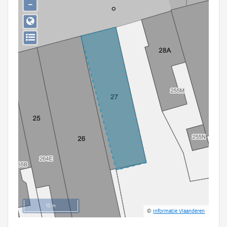
−
Persoon of collectief
Downloads
Hergebruik
Aanmelden
10 m
©
Informatie Vlaanderen