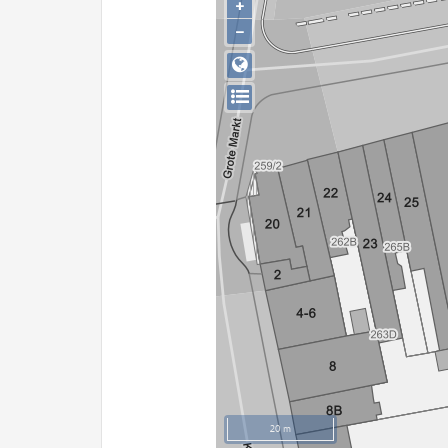
+
−
20 m