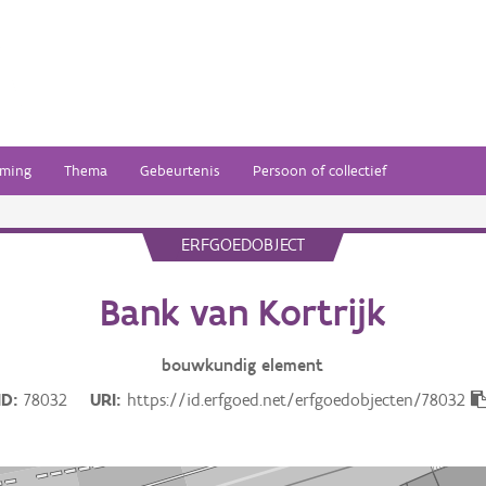
ming
Thema
Gebeurtenis
Persoon of collectief
ERFGOEDOBJECT
Bank van Kortrijk
bouwkundig
element
ID
78032
URI
https://id.erfgoed.net/erfgoedobjecten/78032