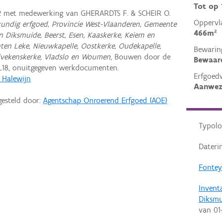
Tot op
P. met medewerking van GHERARDTS F. & SCHEIR O.
Oppervl
undig erfgoed, Provincie West-Vlaanderen, Gemeente
466m²
n Diksmuide, Beerst, Esen, Kaaskerke, Keiem en
nten Leke, Nieuwkapelle, Oostkerke, Oudekapelle,
Bewarin
tuivekenskerke, Vladslo en Woumen
, Bouwen door de
Bewaar
L18, onuitgegeven werkdocumenten.
Erfgoed
, Halewijn
Aanwez
gesteld door:
Agentschap Onroerend Erfgoed (AOE)
Typolo
Dateri
Fontey
Invent
Diksmu
van
01