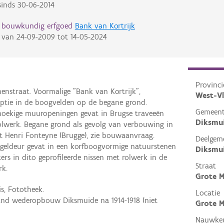
inds
30-06-2014
d bouwkundig erfgoed
Bank van Kortrijk
van
24-09-2009
tot
14-05-2024
Provinci
enstraat. Voormalige "Bank van Kortrijk",
West-V
riptie in de boogvelden op de begane grond.
Gemeen
hoekige muuropeningen gevat in Brugse traveeën
Diksmu
rolwerk. Begane grond als gevolg van verbouwing in
t Henri Fonteyne (Brugge), zie bouwaanvraag.
Deelgem
geldeur gevat in een korfboogvormige natuurstenen
Diksmu
ers in dito geprofileerde nissen met rolwerk in de
Straat
rk.
Grote 
is, Fototheek.
Locatie
tand wederopbouw Diksmuide na 1914-1918 (niet
Grote M
Nauwkeu