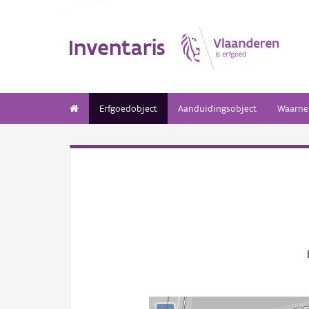
Inventaris
Erfgoedobject
Aanduidingsobject
Waarne