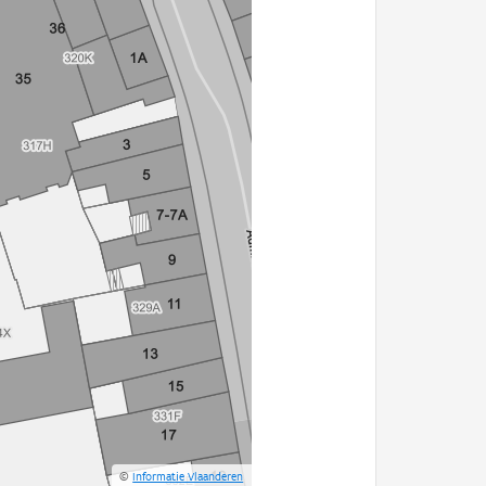
©
Informatie Vlaanderen