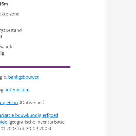
 15m
akte zone
gstoestand
d
waarde
ig
gie:
bankgebouwen
ng:
interbellum
ne, Henri
(Ontwerper)
arisatie bouwkundig erfgoed
ide
(geografische inventarisatie:
-01-2003
tot
30-09-2005
)