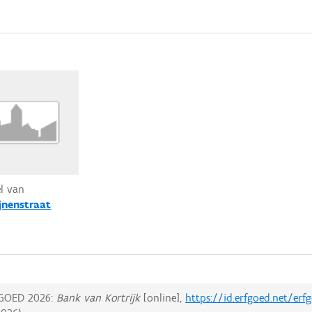
el van
jnenstraat
GOED 2026:
Bank van Kortrijk
[online],
https://id.erfgoed.net/er