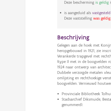
Deze bescherming
is geldig
s
is aangeduid als
vastgestel
Deze vaststelling
was geldig
Beschrijving
Gelegen aan de hoek met Konijn
heropgebouwd in 1921, zie insc
Verankerde trapgevel met recht
(type I) met in de boogvelden 
1924 naar ontwerp van architec
Dubbele verzorgde metalen vleu
omlijsting en rechthoekige venst
boogvelden. Vernieuwd houtwe
Provinciale Bibliotheek Tolhu
Stadsarchief Diksmuide, Bes
genummerd).