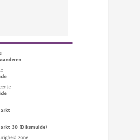
e
laanderen
te
ide
eente
ide
Markt
arkt 30 (Diksmuide)
righeid zone