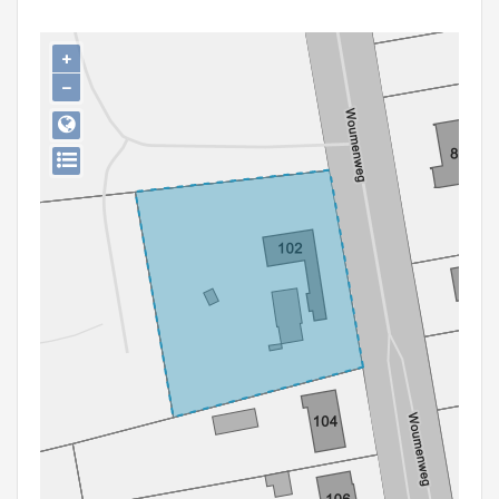
Persoon of collectief
+
Downloads
−
Hergebruik
Aanmelden