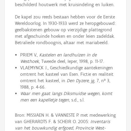
beschilderd houtwerk met kruisindeling en luiken.
De kapel zou reeds bestaan hebben voor de Eerste
Wereldoorlog. In 1930-1933 werd ze heropgebouwd:
geelbakstenen gebouw op vierzijdige plattegrond
met afgeschuinde hoeken en onder leien zadeldak.
Betraliede rondboognis, altaar met mariabeeld.
PRIEM V.,
Kastelen en landhuizen in de
Westhoek
, Tweede deel, Ieper, 1998, p. 11-17.
VLAEMYNCK J., Geschiedkundige aantekeningen
omtrent het kasteel van Esen. Fictie en realiteit
omtrent het kasteel, in
Den Dyzere
, jg. 7, n° 3,
1988, p. 4-66.
Waar men gaat langs Diksmuidse wegen, komt
men een kapelletje tegen
, s.d., s.l.
Bron: MISSIAEN H. & VANNESTE P. met medewerking
van GHERARDTS F. & SCHEIR O. 2005:
Inventaris
van het bouwkundig erfgoed, Provincie West-