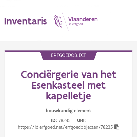
Inventaris
MENU
ERFGOEDOBJECT
Conciërgerie van het
Erfgoedobject
Esenkasteel met
Aanduidingsobject
kapelletje
Waarneming
bouwkundig
element
Thema
ID
78235
URI
https://id.erfgoed.net/erfgoedobjecten/78235
Gebeurtenis