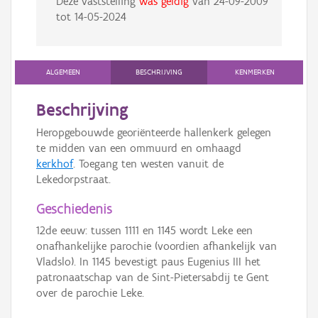
Deze vaststelling
was geldig
van
24-09-2009
tot
14-05-2024
ALGEMEEN
BESCHRIJVING
KENMERKEN
Beschrijving
Heropgebouwde georiënteerde hallenkerk gelegen
te midden van een ommuurd en omhaagd
kerkhof
. Toegang ten westen vanuit de
Lekedorpstraat.
Geschiedenis
12de eeuw: tussen 1111 en 1145 wordt Leke een
onafhankelijke parochie (voordien afhankelijk van
Vladslo). In 1145 bevestigt paus Eugenius III het
patronaatschap van de Sint-Pietersabdij te Gent
over de parochie Leke.