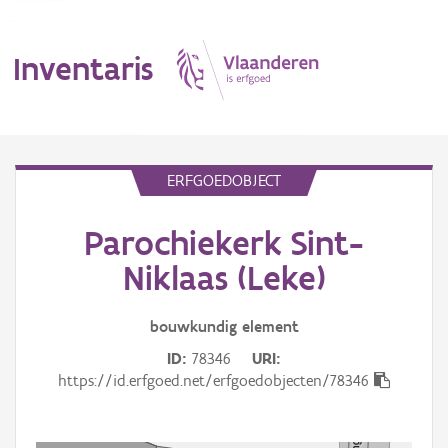
Inventaris
MENU
ERFGOEDOBJECT
Parochiekerk Sint-
Erfgoedobject
Niklaas (Leke)
Aanduidingsobject
bouwkundig
element
Waarneming
ID
78346
URI
Thema
https://id.erfgoed.net/erfgoedobjecten/78346
Gebeurtenis