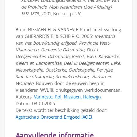
kunst-en cultuurgeschiedenis in het archief van
de Provincie West-Vlaanderen (3de Afdeling)
1817-1879
, 2001, Brussel, p. 261.
Bron: MISSIAEN H. & VANNESTE P. met medewerking
van GHERARDTS F. & SCHEIR O. 2005:
Inventaris
van het bouwkundig erfgoed, Provincie West-
Vlaanderen, Gemeente Diksmuide, Deel I:
Deelgemeenten Diksmuide, Beerst, Esen, Kaaskerke,
Keiem en Lampernisse, Deel II: Deelgemeenten Leke,
Nieuwkapelle, Oostkerke, Oudekapelle, Pervijze,
Sint-Jacobskapelle, Stuivekenskerke, Vladslo en
Woumen
, Bouwen door de eeuwen heen in
Vlaanderen WVL18, onuitgegeven werkdocumenten.
Auteurs:
Vanneste, Pol
;
Missiaen, Halewijn
Datum:
03-01-2005
De tekst wordt ter beschikking gesteld door:
Agentschap Onroerend Erfgoed (AOE)
Aanvullende informatie