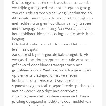
Driebeukige hallenkerk met westtoren en aan de
westzijde geïntegreerd pseudotransept als gevolg
van een 19de-eeuwse verbouwing. Aansluitend op
dit pseudotransept, vier traveeën tellende zijkoren
met rechte sluiting en hoofdkoor van vijf traveeën
met driezijdige koorsluiting. Aan weerszijden van
het hoofdkoor, kleine haaks ingeplante sacristie en
berging.
Gele baksteenbouw onder leien zadeldaken en
leien naaldspits.
Aansluitend bij de regionale baksteengotiek. Als
westgevel pseudotransept met centrale westtoren
geflankeerd door blinde transeptarmen met
geprofileerde oculi. Westtoren van drie geledingen
op vierkante plattegrond met versneden
hoeksteunberen. Eerste en tweede geleding:
segmentbogig portaal in geprofileerde spitsboognis
met bakstenen waterlijst met daarboven
spitsboograam met bakstenen maaswerk. Derde
geleding overgaand in achtkant door middel van