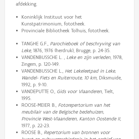
afdekking.
Koninklijk Instituut voor het
Kunstpatrimonium, fototheek.
Provinciale Bibliotheek Tolhuis, fototheek.
TANGHE G.F.,
Parochieboek of beschryving van
Leke
, 1876, 1976 (herdruk), Brugge, p. 24-35.
VANDENBUSSCHE L. ,
Leke en zijn verleden
, 1978,
Zingem, p. 120-149.
VANDENBUSSCHE L.,
Het Lekeleetpad in Leke,
Wandel- Fiets en Ruiterroute, 10 km
, Diksmuide,
1992, p. 9-10.
VANDEPUTTE O.,
Gids voor Vlaanderen
, Tielt,
1995.
ROOSE-MEIER B.,
Fotorepertorium van het
meubilair van de Belgische bedehuizen,
Provincie West-Vlaanderen, Kanton Oostende II
,
1977, p. 22-23.
ROOSE B.,
Repertorium van bronnen voor