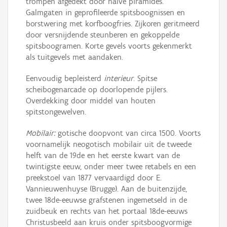
trompen afgedekt door halve piramides.
Galmgaten in geprofileerde spitsboognissen en
borstwering met korfboogfries. Zijkoren geritmeerd
door versnijdende steunberen en gekoppelde
spitsboogramen. Korte gevels voorts gekenmerkt
als tuitgevels met aandaken.
Eenvoudig bepleisterd
interieur
. Spitse
scheibogenarcade op doorlopende pijlers.
Overdekking door middel van houten
spitstongewelven.
Mobilair:
gotische doopvont van circa 1500. Voorts
voornamelijk neogotisch mobilair uit de tweede
helft van de 19de en het eerste kwart van de
twintigste eeuw, onder meer twee retabels en een
preekstoel van 1877 vervaardigd door E.
Vannieuwenhuyse (Brugge). Aan de buitenzijde,
twee 18de-eeuwse grafstenen ingemetseld in de
zuidbeuk en rechts van het portaal 18de-eeuws
Christusbeeld aan kruis onder spitsboogvormige