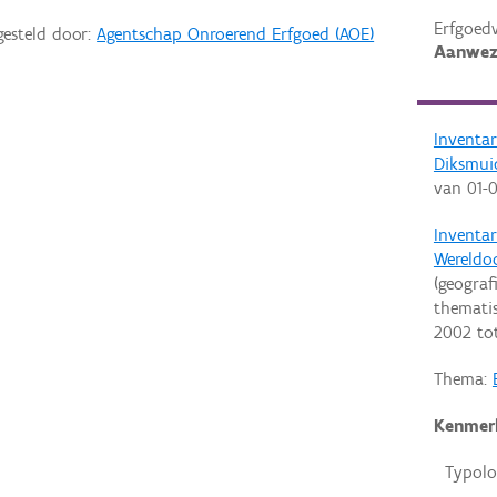
Erfgoed
gesteld door:
Agentschap Onroerend Erfgoed (AOE)
Aanwez
Inventa
Diksmui
van
01-
Inventar
Wereldo
(geograf
thematis
2002
to
Thema:
Kenmer
Typolo