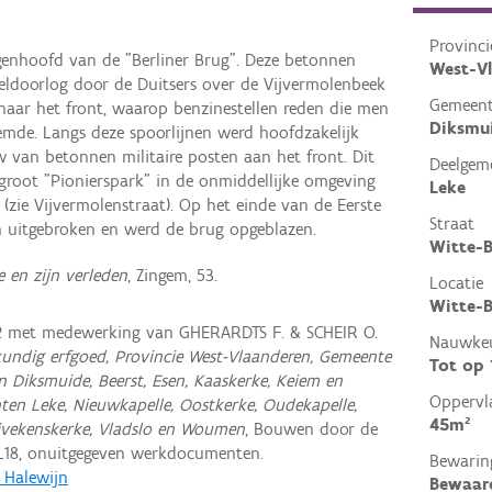
Provinci
enhoofd van de "Berliner Brug". Deze betonnen
West-V
reldoorlog door de Duitsers over de Vijvermolenbeek
Gemeen
naar het front, waarop benzinestellen reden die men
Diksmu
emde. Langs deze spoorlijnen werd hoofdzakelijk
van betonnen militaire posten aan het front. Dit
Deelgem
root "Pionierspark" in de onmiddellijke omgeving
Leke
zie Vijvermolenstraat). Op het einde van de Eerste
Straat
n uitgebroken en werd de brug opgeblazen.
Witte-B
e en zijn verleden
, Zingem, 53.
Locatie
Witte-B
P. met medewerking van GHERARDTS F. & SCHEIR O.
Nauwkeu
undig erfgoed, Provincie West-Vlaanderen, Gemeente
Tot op
n Diksmuide, Beerst, Esen, Kaaskerke, Keiem en
Oppervl
nten Leke, Nieuwkapelle, Oostkerke, Oudekapelle,
45m²
tuivekenskerke, Vladslo en Woumen
, Bouwen door de
L18, onuitgegeven werkdocumenten.
Bewarin
, Halewijn
Bewaar