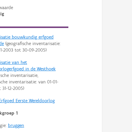
waarde
ig
risatie bouwkundig erfgoed
de
(geografische inventarisatie:
01-2003
tot
30-09-2005
)
isatie van het
orlogerfgoed in de Westhoek
ische inventarisatie,
che inventarisatie: van
01-01-
t
31-12-2005
)
Erfgoed Eerste Wereldoorlog
kgroep 1
gie:
bruggen