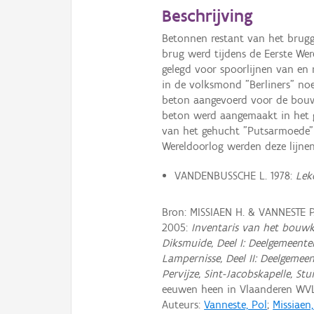
Beschrijving
Betonnen restant van het brugg
brug werd tijdens de Eerste We
gelegd voor spoorlijnen van en 
in de volksmond "Berliners" no
beton aangevoerd voor de bouw 
beton werd aangemaakt in het g
van het gehucht "Putsarmoede" (
Wereldoorlog werden deze lijne
VANDENBUSSCHE L. 1978:
Lek
Bron: MISSIAEN H. & VANNESTE 
2005:
Inventaris van het bouwk
Diksmuide, Deel I: Deelgemeente
Lampernisse, Deel II: Deelgemee
Pervijze, Sint-Jacobskapelle, S
eeuwen heen in Vlaanderen WV
Auteurs:
Vanneste, Pol
;
Missiaen