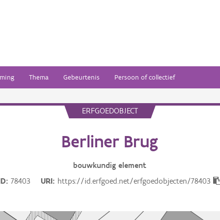
ming
Thema
Gebeurtenis
Persoon of collectief
ERFGOEDOBJECT
Berliner Brug
bouwkundig
element
ID
78403
URI
https://id.erfgoed.net/erfgoedobjecten/78403