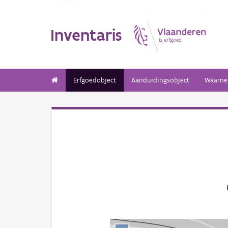
Inventaris
Erfgoedobject
Aanduidingsobject
Waarne