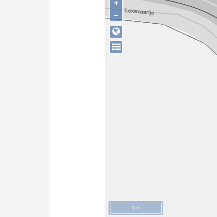
+
−
10 m