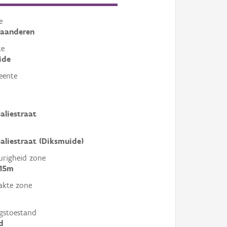
e
laanderen
te
ide
eente
aliestraat
aliestraat (Diksmuide)
righeid zone
 15m
akte zone
gstoestand
d