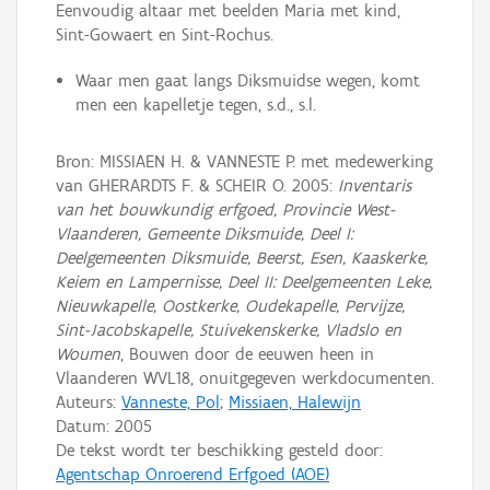
Eenvoudig altaar met beelden Maria met kind,
Sint-Gowaert en Sint-Rochus.
Waar men gaat langs Diksmuidse wegen, komt
men een kapelletje tegen, s.d., s.l.
Bron: MISSIAEN H. & VANNESTE P. met medewerking
van GHERARDTS F. & SCHEIR O. 2005:
Inventaris
van het bouwkundig erfgoed, Provincie West-
Vlaanderen, Gemeente Diksmuide, Deel I:
Deelgemeenten Diksmuide, Beerst, Esen, Kaaskerke,
Keiem en Lampernisse, Deel II: Deelgemeenten Leke,
Nieuwkapelle, Oostkerke, Oudekapelle, Pervijze,
Sint-Jacobskapelle, Stuivekenskerke, Vladslo en
Woumen
, Bouwen door de eeuwen heen in
Vlaanderen WVL18, onuitgegeven werkdocumenten.
Auteurs:
Vanneste, Pol
;
Missiaen, Halewijn
Datum:
2005
De tekst wordt ter beschikking gesteld door:
Agentschap Onroerend Erfgoed (AOE)