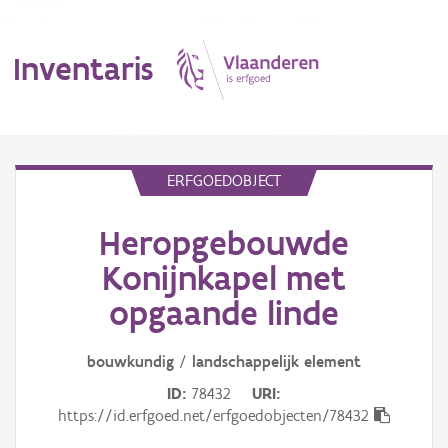
Inventaris
MENU
ERFGOEDOBJECT
Heropgebouwde
Erfgoedobject
Konijnkapel met
Aanduidingsobject
opgaande linde
Waarneming
bouwkundig
/
landschappelijk
element
Thema
ID
78432
URI
https://id.erfgoed.net/erfgoedobjecten/78432
Gebeurtenis