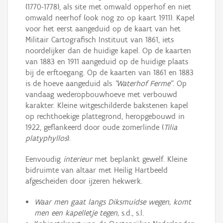
(1770-1778), als site met omwald opperhof en niet
omwald neerhof (ook nog zo op kaart 1911). Kapel
voor het eerst aangeduid op de kaart van het
Militair Cartografisch Instituut van 1861, iets
noordelijker dan de huidige kapel. Op de kaarten
van 1883 en 1911 aangeduid op de huidige plaats
bij de erftoegang. Op de kaarten van 1861 en 1883
is de hoeve aangeduid als
"Waterhof Ferme"
. Op
vandaag wederopbouwhoeve met verbouwd
karakter. Kleine witgeschilderde bakstenen kapel
op rechthoekige plattegrond, heropgebouwd in
1922, geflankeerd door oude zomerlinde (
Tilia
platyphyllos
).
Eenvoudig
interieur
met beplankt gewelf. Kleine
bidruimte van altaar met Heilig Hartbeeld
afgescheiden door ijzeren hekwerk.
Waar men gaat langs Diksmuidse wegen, komt
men een kapelletje tegen,
s.d., s.l.