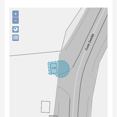
Persoon of collectief
+
Downloads
−
Hergebruik
Aanmelden