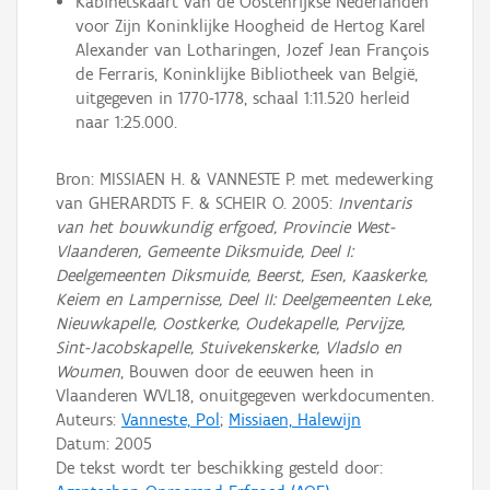
Kabinetskaart van de Oostenrijkse Nederlanden
voor Zijn Koninklijke Hoogheid de Hertog Karel
Alexander van Lotharingen, Jozef Jean François
de Ferraris, Koninklijke Bibliotheek van België,
uitgegeven in 1770-1778, schaal 1:11.520 herleid
naar 1:25.000.
Bron: MISSIAEN H. & VANNESTE P. met medewerking
van GHERARDTS F. & SCHEIR O. 2005:
Inventaris
van het bouwkundig erfgoed, Provincie West-
Vlaanderen, Gemeente Diksmuide, Deel I:
Deelgemeenten Diksmuide, Beerst, Esen, Kaaskerke,
Keiem en Lampernisse, Deel II: Deelgemeenten Leke,
Nieuwkapelle, Oostkerke, Oudekapelle, Pervijze,
Sint-Jacobskapelle, Stuivekenskerke, Vladslo en
Woumen
, Bouwen door de eeuwen heen in
Vlaanderen WVL18, onuitgegeven werkdocumenten.
Auteurs:
Vanneste, Pol
;
Missiaen, Halewijn
Datum:
2005
De tekst wordt ter beschikking gesteld door: