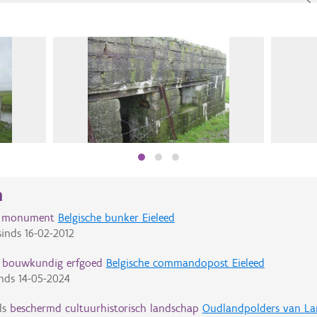
n
d monument
Belgische bunker Eieleed
inds
16-02-2012
d bouwkundig erfgoed
Belgische commandopost Eieleed
nds
14-05-2024
ls
beschermd cultuurhistorisch landschap
Oudlandpolders van La