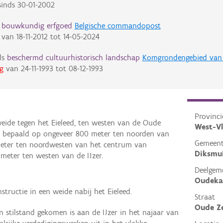
inds
30-01-2002
d bouwkundig erfgoed
Belgische commandopost
van
18-11-2012
tot
14-05-2024
ls
beschermd cultuurhistorisch landschap
Komgrondengebied van
g
van
24-11-1993
tot
08-12-1993
Provinci
weide tegen het Eieleed, ten westen van de Oude
West-V
eer bepaald op ongeveer 800 meter ten noorden van
Gemeen
meter ten noordwesten van het centrum van
Diksmu
meter ten westen van de IJzer.
Deelgem
Oudeka
structie in een weide nabij het Eieleed.
Straat
Oude Z
 stilstand gekomen is aan de IJzer in het najaar van