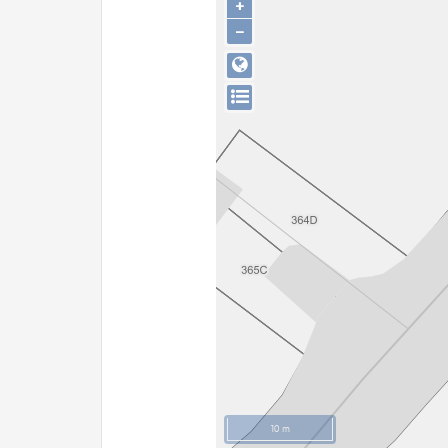
+
−
10 m