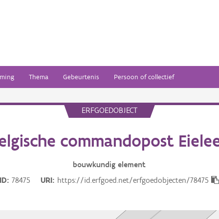
ming
Thema
Gebeurtenis
Persoon of collectief
ERFGOEDOBJECT
elgische commandopost Eiele
bouwkundig
element
ID
78475
URI
https://id.erfgoed.net/erfgoedobjecten/78475