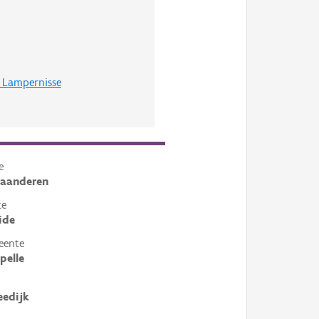
 Lampernisse
e
laanderen
te
ide
eente
pelle
eedijk