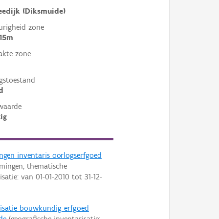
edijk (Diksmuide)
righeid zone
 15m
akte zone
gstoestand
d
waarde
ig
ngen inventaris oorlogserfgoed
rmingen, thematische
isatie: van
01-01-2010
tot
31-12-
risatie bouwkundig erfgoed
de
(geografische inventarisatie: