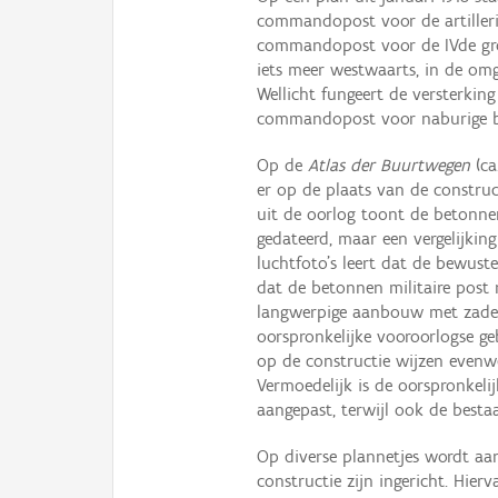
commandopost voor de artilleri
commandopost voor de IVde gr
iets meer westwaarts, in de omg
Wellicht fungeert de versterking
commandopost voor naburige ba
Op de
Atlas der Buurtwegen
(ca
er op de plaats van de construc
uit de oorlog toont de betonne
gedateerd, maar een vergelijk
luchtfoto’s leert dat de bewust
dat de betonnen militaire post 
langwerpige aanbouw met zadelda
oorspronkelijke vooroorlogse g
op de constructie wijzen evenwe
Vermoedelijk is de oorspronkeli
aangepast, terwijl ook de besta
Op diverse plannetjes wordt aan
constructie zijn ingericht. Hie