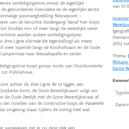
eerste verdedigingslinie omvat de eigenlijke
van
01-
 de geïnundeerde IJzervlakte en de eigenlijke eerste
 voormalige spoorwegbedding Nieuwpoort –
Inventar
esten van de beruchte
Dodengang
. Vanaf hier loopt
Wereldo
n Fort Knokke min of meer langs de westelijke oever
(geograf
frontlinie worden andere verdedigingslijnen
thematis
de
3me Ligne d’Armée
(de legerstelling) als meest
2002
to
n of meer lopende langs de Koolhofvaart en de Oude
 Lampernisse naar Nieuwkapelle en verder.
Thema:
Militair
rdedigingslinie loopt grosso modo van Oostduinkerke
Eerste W
 tot Pollinkhove.
Kenmer
 komt achter de
3me Ligne Ter
te liggen, een
 Oostkerke komt, de Grote Beverdijkvaart volgt om
Typolo
an de Oude Zeedijk met de Grote Beverdijkstraat af
ets ten noorden van de constructie loopt de
Passerelle
Dateri
deze omgeving staan tijdens de oorlog heel wat
aat aangegeven dat er op deze plek een