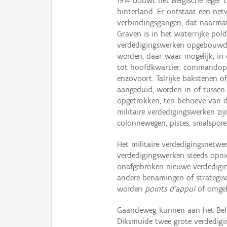
1914 bouwt het Belgische leger t
hinterland. Er ontstaat een ne
verbindingsgangen, dat naarmat
Graven is in het waterrijke po
verdedigingswerken opgebouwd
worden, daar waar mogelijk, in 
tot hoofdkwartier, commandop
enzovoort. Talrijke bakstenen o
aangeduid, worden in of tussen d
opgetrokken, ten behoeve van de 
militaire verdedigingswerken zi
colonnewegen, pistes, smalspore
Het militaire verdedigingsnetwer
verdedigingswerken steeds opn
onafgebroken nieuwe verdedigin
andere benamingen of strategisc
worden
points d’appui
of omgek
Gaandeweg kunnen aan het Belg
Diksmuide twee grote verdedigi