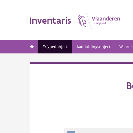
Inventaris
Erfgoedobject
Aanduidingsobject
Waarne
B