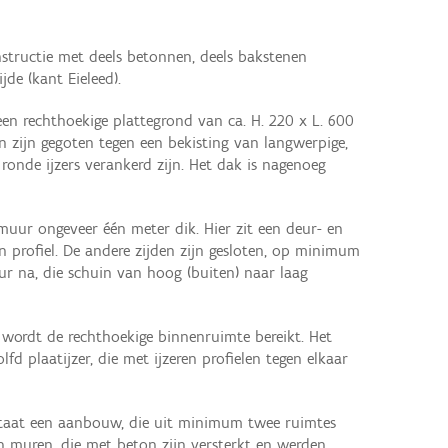
tructie met deels betonnen, deels bakstenen
de (kant Eieleed).
en rechthoekige plattegrond van ca. H. 220 x L. 600
 zijn gegoten tegen een bekisting van langwerpige,
ronde ijzers verankerd zijn. Het dak is nagenoeg
 muur ongeveer één meter dik. Hier zit een deur- en
n profiel. De andere zijden zijn gesloten, op minimum
ur na, die schuin van hoog (buiten) naar laag
 wordt de rechthoekige binnenruimte bereikt. Het
fd plaatijzer, die met ijzeren profielen tegen elkaar
 staat een aanbouw, die uit minimum twee ruimtes
 muren, die met beton zijn versterkt en werden