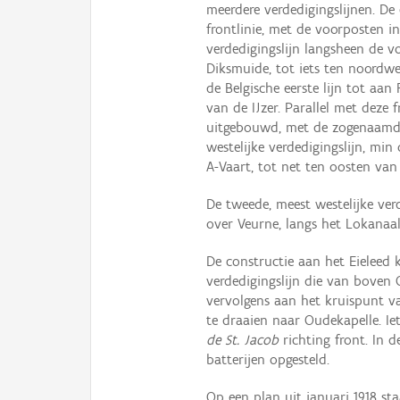
meerdere verdedigingslijnen. De 
frontlinie, met de voorposten in
verdedigingslijn langsheen de
Diksmuide, tot iets ten noordw
de Belgische eerste lijn tot aa
van de IJzer. Parallel met deze 
uitgebouwd, met de zogenaam
westelijke verdedigingslijn, mi
A-Vaart, tot net ten oosten van
De tweede, meest westelijke ve
over Veurne, langs het Lokanaal
De constructie aan het Eieleed
verdedigingslijn die van boven
vervolgens aan het kruispunt v
te draaien naar Oudekapelle. I
de St. Jacob
richting front. In 
batterijen opgesteld.
Op een plan uit januari 1918 st