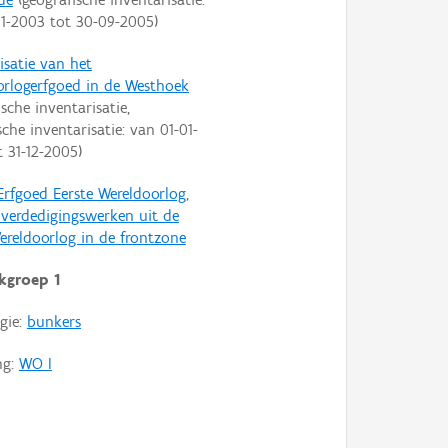
01-2003
tot
30-09-2005
)
isatie van het
orlogerfgoed in de Westhoek
ische inventarisatie,
che inventarisatie: van
01-01-
t
31-12-2005
)
Erfgoed Eerste Wereldoorlog
,
e verdedigingswerken uit de
ereldoorlog in de frontzone
kgroep 1
gie:
bunkers
ng:
WO I