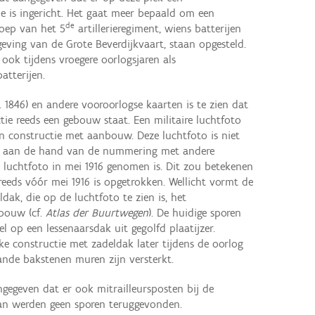
e is ingericht. Het gaat meer bepaald om een
de
oep van het 5
artillerieregiment, wiens batterijen
eving van de Grote Beverdijkvaart, staan opgesteld.
 ook tijdens vroegere oorlogsjaren als
tterijen.
. 1846) en andere vooroorlogse kaarten is te zien dat
tie reeds een gebouw staat. Een militaire luchtfoto
n constructie met aanbouw. Deze luchtfoto is niet
ing aan de hand van de nummering met andere
e luchtfoto in mei 1916 genomen is. Dit zou betekenen
reeds vóór mei 1916 is opgetrokken. Wellicht vormt de
k, die op de luchtfoto te zien is, het
ebouw (cf.
Atlas der Buurtwegen
). De huidige sporen
l op een lessenaarsdak uit gegolfd plaatijzer.
jke constructie met zadeldak later tijdens de oorlog
ande bakstenen muren zijn versterkt.
gegeven dat er ook mitrailleursposten bij de
rvan werden geen sporen teruggevonden.