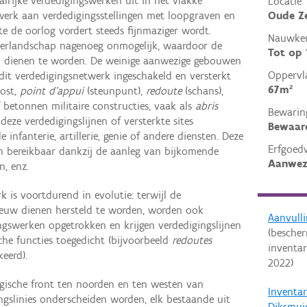
alrijke verdedigingswerken uit in het vlakke
Locatie
Oude Ze
twerk aan verdedigingsstellingen met loopgraven en
e de oorlog vordert steeds fijnmaziger wordt.
Nauwkeu
lderlandschap nagenoeg onmogelijk, waardoor de
Tot op
 dienen te worden. De weinige aanwezige gebouwen
Oppervl
dit verdedigingsnetwerk ingeschakeld en versterkt
67m²
ost,
point d’appui
(steunpunt),
redoute
(schans),
f betonnen militaire constructies, vaak als
abris
Bewarin
eze verdedigingslijnen of versterkte sites
Bewaar
infanterie, artillerie, genie of andere diensten. Deze
Erfgoed
jn bereikbaar dankzij de aanleg van bijkomende
Aanwez
n, enz.
k is voortdurend in evolutie: terwijl de
ieuw dienen hersteld te worden, worden ook
Aanvulli
gswerken opgetrokken en krijgen verdedigingslijnen
(besche
he functies toegedicht (bijvoorbeeld
redoutes
inventar
eerd).
2022
)
ische front ten noorden en ten westen van
Inventa
ngslinies onderscheiden worden, elk bestaande uit
Diksmui