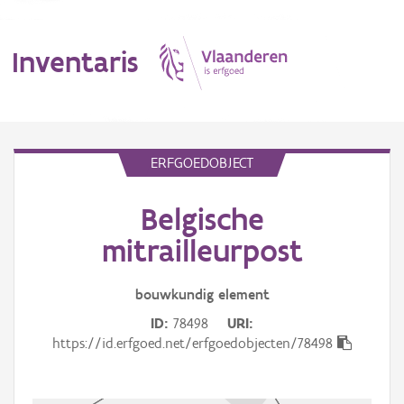
Inventaris
MENU
ERFGOEDOBJECT
Belgische
Erfgoedobject
mitrailleurpost
Aanduidingsobject
bouwkundig
element
Waarneming
ID
78498
URI
Thema
https://id.erfgoed.net/erfgoedobjecten/78498
Gebeurtenis