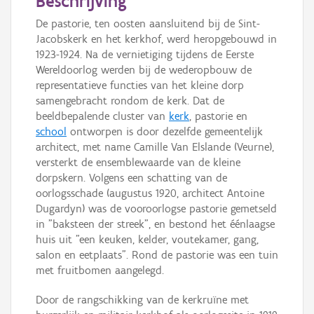
Beschrijving
De pastorie, ten oosten aansluitend bij de Sint-
Jacobskerk en het kerkhof, werd heropgebouwd in
1923-1924. Na de vernietiging tijdens de Eerste
Wereldoorlog werden bij de wederopbouw de
representatieve functies van het kleine dorp
samengebracht rondom de kerk. Dat de
beeldbepalende cluster van
kerk
, pastorie en
school
ontworpen is door dezelfde gemeentelijk
architect, met name Camille Van Elslande (Veurne),
versterkt de ensemblewaarde van de kleine
dorpskern. Volgens een schatting van de
oorlogsschade (augustus 1920, architect Antoine
Dugardyn) was de vooroorlogse pastorie gemetseld
in "baksteen der streek", en bestond het éénlaagse
huis uit "een keuken, kelder, voutekamer, gang,
salon en eetplaats". Rond de pastorie was een tuin
met fruitbomen aangelegd.
Door de rangschikking van de kerkruïne met