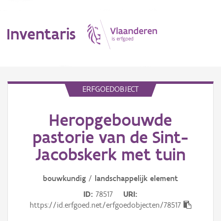
Inventaris
MENU
ERFGOEDOBJECT
Heropgebouwde
Erfgoedobject
pastorie van de Sint-
Aanduidingsobject
Jacobskerk met tuin
Waarneming
bouwkundig
/
landschappelijk
element
Thema
ID
78517
URI
https://id.erfgoed.net/erfgoedobjecten/78517
Gebeurtenis