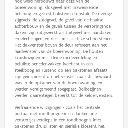
nok werd herbouwd naar deze van de
boerenwoning: klokgevel met inzwenkende
belijning en getorst bakstenen topstuk. De overige
zijgevels (de zuidgevel, de gevel van de haakse
achterbouw en de gevels tussen de verspringende
daken) zijn uitgewerkt als tuitgevel met aandaken
en vlechtingen, en deels met sierlijke schoorstenen.
Het dakvenster boven de deur refereert aan het
laadvenster van de boerenwoning. De houten
kruiskozijnen met kleine roedeverdeling en
beluikte benedenvakken (verdiept in een
steekboog en rustend op een bakstenen afzaat)
zijn geïnspireerd op het venster zoals dit bewaard
was in de opkamer van de boerenwoning, en
werden veralgemeend toegepast. Bolkozijnen
werden daarentegen beperkt tot de keldervensters.
Verfraaiende wijzigingen - zoals het centrale
portaal met rondboogdeur en flankerende
venstertjes verdiept in een rondboognis (met
bakstenen druiplijsten en sierlijke klossen), het