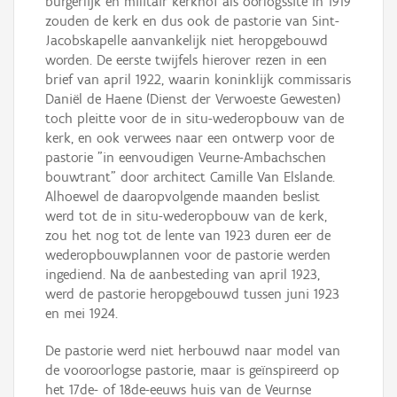
burgerlijk en militair kerkhof als oorlogssite in 1919
zouden de kerk en dus ook de pastorie van Sint-
Jacobskapelle aanvankelijk niet heropgebouwd
worden. De eerste twijfels hierover rezen in een
brief van april 1922, waarin koninklijk commissaris
Daniël de Haene (Dienst der Verwoeste Gewesten)
toch pleitte voor de in situ-wederopbouw van de
kerk, en ook verwees naar een ontwerp voor de
pastorie "in eenvoudigen Veurne-Ambachschen
bouwtrant" door architect Camille Van Elslande.
Alhoewel de daaropvolgende maanden beslist
werd tot de in situ-wederopbouw van de kerk,
zou het nog tot de lente van 1923 duren eer de
wederopbouwplannen voor de pastorie werden
ingediend. Na de aanbesteding van april 1923,
werd de pastorie heropgebouwd tussen juni 1923
en mei 1924.
De pastorie werd niet herbouwd naar model van
de vooroorlogse pastorie, maar is geïnspireerd op
het 17de- of 18de-eeuws huis van de Veurnse