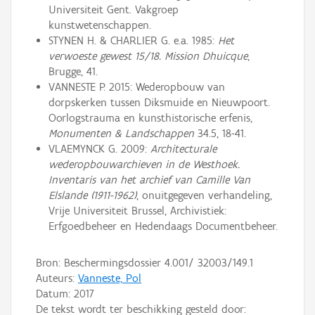
Universiteit Gent. Vakgroep
kunstwetenschappen.
STYNEN H. & CHARLIER G. e.a. 1985:
Het
verwoeste gewest 15/18. Mission Dhuicque
,
Brugge, 41.
VANNESTE P. 2015: Wederopbouw van
dorpskerken tussen Diksmuide en Nieuwpoort.
Oorlogstrauma en kunsthistorische erfenis,
Monumenten & Landschappen
34.5, 18-41.
VLAEMYNCK G. 2009:
Architecturale
wederopbouwarchieven in de Westhoek.
Inventaris van het archief van Camille Van
Elslande (1911-1962)
, onuitgegeven verhandeling,
Vrije Universiteit Brussel, Archivistiek:
Erfgoedbeheer en Hedendaags Documentbeheer.
Bron: Beschermingsdossier 4.001/ 32003/149.1
Auteurs:
Vanneste, Pol
Datum:
2017
De tekst wordt ter beschikking gesteld door: