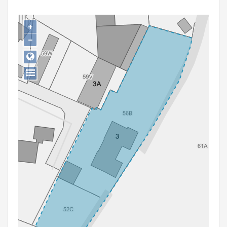
Persoon of collectief
+
Downloads
−
Hergebruik
Aanmelden