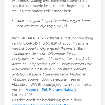
wagenhuis, stalling met klimmend dakvenster en
aansluitende voederkeuken onder hogere nok, en
stalling met oudere 19de-eeuwse kern.
Waar men gaat langs Diksmuidse wegen, komt
men een kapelletje tegen
, s.d., s.l.
Bron: MISSIAEN H. & VANNESTE P. met medewerking
van GHERARDTS F. & SCHEIR O. 2005:
Inventaris
van het bouwkundig erfgoed, Provincie West-
Vlaanderen, Gemeente Diksmuide, Deel I:
Deelgemeenten Diksmuide, Beerst, Esen, Kaaskerke,
Keiem en Lampernisse, Deel II: Deelgemeenten Leke,
Nieuwkapelle, Oostkerke, Oudekapelle, Pervijze,
Sint-Jacobskapelle, Stuivekenskerke, Vladslo en
Woumen
, Bouwen door de eeuwen heen in
Vlaanderen WVL18, onuitgegeven werkdocumenten.
Auteurs:
Vanneste, Pol
;
Missiaen, Halewijn
Datum:
2005
De tekst wordt ter beschikking gesteld door: