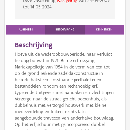
Deze vaststelling
was geldig
van
24-09-2009
tot
14-05-2024
ALGEMEEN
BESCHRIJVING
KENMERKEN
Beschrijving
Hoeve uit de wederopbouwperiode, naar verluidt
heropgebouwd in 1921. Bij de erftoegang,
Mariakapelletje van 1954 in de vorm van een tot
op de grond reikende zadeldakconstructie in
helrode baksteen. Losstaande geelbakstenen
bestanddelen rondom een rechthoekig erf,
typerende tuitgevels met aandaken en vlechtingen.
Verzorgd naar de straat gericht boerenhuis, als
dubbelhuis met verzorgd houtwerk met kleine
roedeverdeling en luiken, rechts later
aangebouwde traveeën van anderhalve bouwlaag.
Op het erf, schuur met geïncorporeerd dubbel