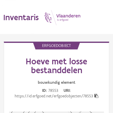
Inventaris
MENU
ERFGOEDOBJECT
Hoeve met losse
Erfgoedobject
bestanddelen
Aanduidingsobject
bouwkundig
element
Waarneming
ID
78553
URI
Thema
https://id.erfgoed.net/erfgoedobjecten/78553
Gebeurtenis