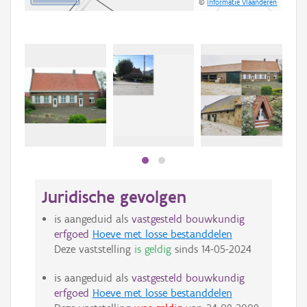
©
Informatie Vlaanderen
Beki
bee
bee
Juridische gevolgen
is aangeduid als
vastgesteld bouwkundig
erfgoed
Hoeve met losse bestanddelen
Deze vaststelling
is geldig
sinds
14-05-2024
is aangeduid als
vastgesteld bouwkundig
erfgoed
Hoeve met losse bestanddelen