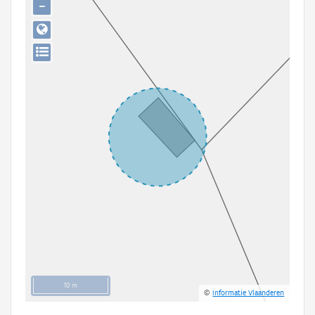
−
Persoon of collectief
Downloads
Hergebruik
Aanmelden
10 m
©
Informatie Vlaanderen