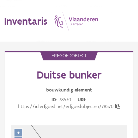
Inventaris
MENU
ERFGOEDOBJECT
Duitse bunker
Erfgoedobject
Aanduidingsobject
bouwkundig
element
ID
78570
URI
Waarneming
https://id.erfgoed.net/erfgoedobjecten/78570
Thema
Gebeurtenis
+