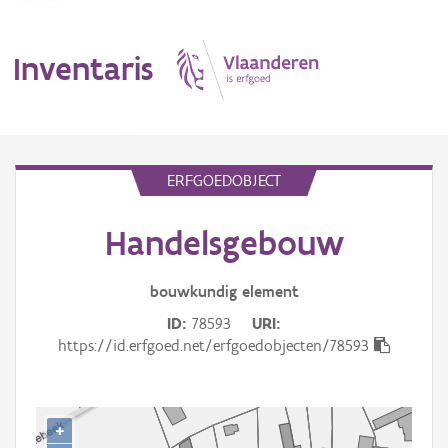
Inventaris
MENU
ERFGOEDOBJECT
Handelsgebouw
Erfgoedobject
Aanduidingsobject
bouwkundig
element
ID
78593
URI
Waarneming
https://id.erfgoed.net/erfgoedobjecten/78593
Thema
Gebeurtenis
+