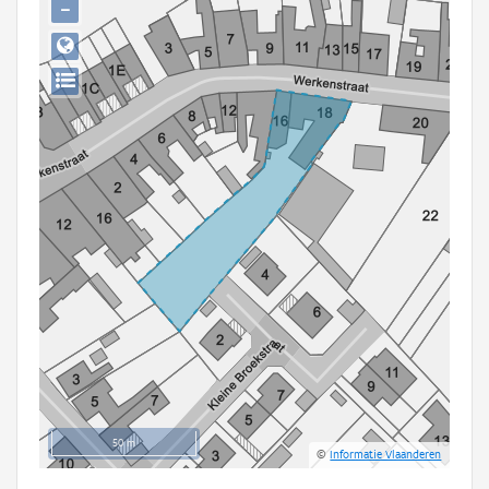
−
Persoon of collectief
Downloads
Hergebruik
Aanmelden
50 m
©
Informatie Vlaanderen