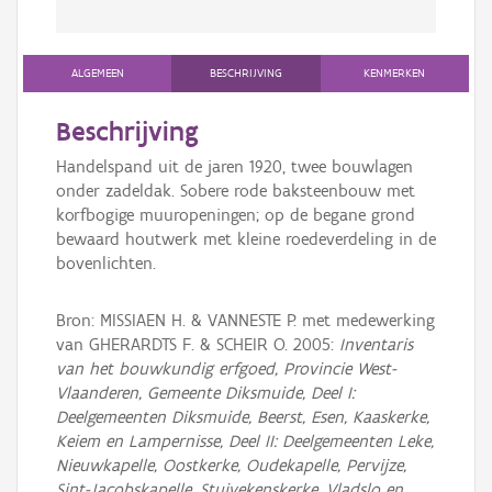
ALGEMEEN
BESCHRIJVING
KENMERKEN
Beschrijving
Handelspand uit de jaren 1920, twee bouwlagen
onder zadeldak. Sobere rode baksteenbouw met
korfbogige muuropeningen; op de begane grond
bewaard houtwerk met kleine roedeverdeling in de
bovenlichten.
Bron: MISSIAEN H. & VANNESTE P. met medewerking
van GHERARDTS F. & SCHEIR O. 2005:
Inventaris
van het bouwkundig erfgoed, Provincie West-
Vlaanderen, Gemeente Diksmuide, Deel I:
Deelgemeenten Diksmuide, Beerst, Esen, Kaaskerke,
Keiem en Lampernisse, Deel II: Deelgemeenten Leke,
Nieuwkapelle, Oostkerke, Oudekapelle, Pervijze,
Sint-Jacobskapelle, Stuivekenskerke, Vladslo en