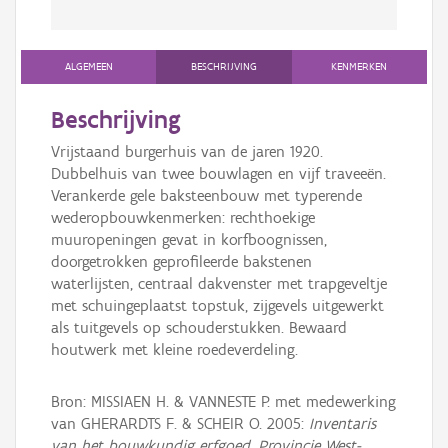
ALGEMEEN
BESCHRIJVING
KENMERKEN
Beschrijving
Vrijstaand burgerhuis van de jaren 1920.
Dubbelhuis van twee bouwlagen en vijf traveeën.
Verankerde gele baksteenbouw met typerende
wederopbouwkenmerken: rechthoekige
muuropeningen gevat in korfboognissen,
doorgetrokken geprofileerde bakstenen
waterlijsten, centraal dakvenster met trapgeveltje
met schuingeplaatst topstuk, zijgevels uitgewerkt
als tuitgevels op schouderstukken. Bewaard
houtwerk met kleine roedeverdeling.
Bron: MISSIAEN H. & VANNESTE P. met medewerking
van GHERARDTS F. & SCHEIR O. 2005:
Inventaris
van het bouwkundig erfgoed, Provincie West-