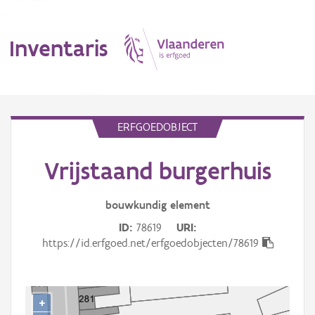
Inventaris
MENU
ERFGOEDOBJECT
Vrijstaand burgerhuis
Erfgoedobject
Aanduidingsobject
bouwkundig
element
ID
78619
URI
Waarneming
https://id.erfgoed.net/erfgoedobjecten/78619
Thema
Gebeurtenis
+