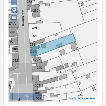
−
Persoon of collectief
Downloads
Hergebruik
Aanmelden
50 m
©
Informatie Vlaanderen