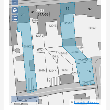
−
Persoon of collectief
Downloads
Hergebruik
Aanmelden
20 m
©
Informatie Vlaanderen