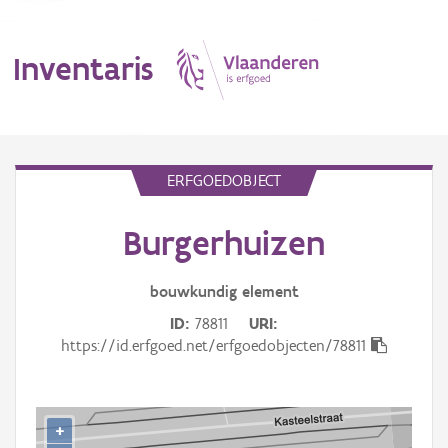
Inventaris
MENU
ERFGOEDOBJECT
Burgerhuizen
Erfgoedobject
Aanduidingsobject
bouwkundig
element
ID
78811
URI
Waarneming
https://id.erfgoed.net/erfgoedobjecten/78811
Thema
Gebeurtenis
+