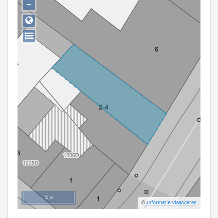
−
Persoon of collectief
Downloads
Hergebruik
Aanmelden
10 m
©
Informatie Vlaanderen