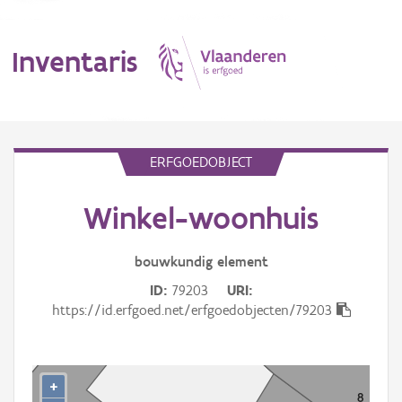
Inventaris
MENU
ERFGOEDOBJECT
Winkel-woonhuis
Erfgoedobject
Aanduidingsobject
bouwkundig
element
ID
79203
URI
Waarneming
https://id.erfgoed.net/erfgoedobjecten/79203
Thema
Gebeurtenis
+