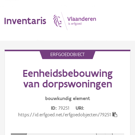
Inventaris
MENU
ERFGOEDOBJECT
Eenheidsbebouwing
Erfgoedobject
van dorpswoningen
Aanduidingsobject
bouwkundig
element
Waarneming
ID
79251
URI
Thema
https://id.erfgoed.net/erfgoedobjecten/79251
Gebeurtenis