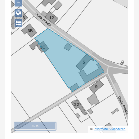
−
Persoon of collectief
Downloads
Hergebruik
Aanmelden
50 m
©
Informatie Vlaanderen