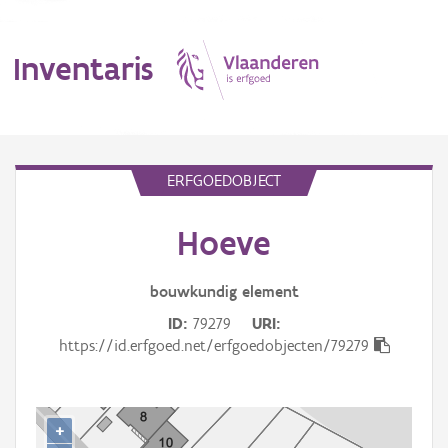
Inventaris
MENU
ERFGOEDOBJECT
Hoeve
Erfgoedobject
Aanduidingsobject
bouwkundig
element
ID
79279
URI
Waarneming
https://id.erfgoed.net/erfgoedobjecten/79279
Thema
Gebeurtenis
+