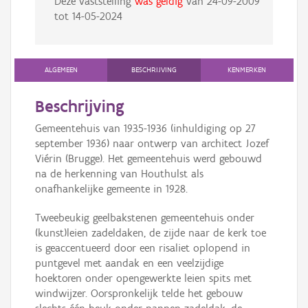
Deze vaststelling
was geldig
van
24-09-2009
tot
14-05-2024
ALGEMEEN
BESCHRIJVING
KENMERKEN
Beschrijving
Gemeentehuis van 1935-1936 (inhuldiging op 27
september 1936) naar ontwerp van architect Jozef
Viérin (Brugge). Het gemeentehuis werd gebouwd
na de herkenning van Houthulst als
onafhankelijke gemeente in 1928.
Tweebeukig geelbakstenen gemeentehuis onder
(kunst)leien zadeldaken, de zijde naar de kerk toe
is geaccentueerd door een risaliet oplopend in
puntgevel met aandak en een veelzijdige
hoektoren onder opengewerkte leien spits met
windwijzer. Oorspronkelijk telde het gebouw