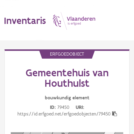
Inventaris
MENU
ERFGOEDOBJECT
Gemeentehuis van
Erfgoedobject
Houthulst
Aanduidingsobject
bouwkundig
element
Waarneming
ID
79450
URI
Thema
https://id.erfgoed.net/erfgoedobjecten/79450
Gebeurtenis