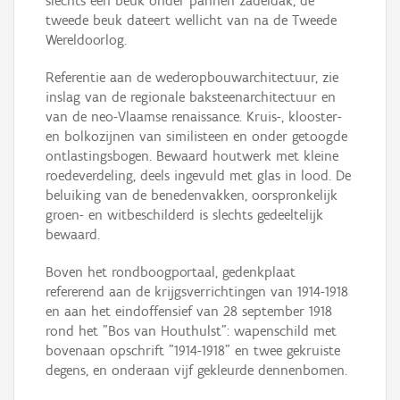
slechts één beuk onder pannen zadeldak, de
tweede beuk dateert wellicht van na de Tweede
Wereldoorlog.
Referentie aan de wederopbouwarchitectuur, zie
inslag van de regionale baksteenarchitectuur en
van de neo-Vlaamse renaissance. Kruis-, klooster-
en bolkozijnen van similisteen en onder getoogde
ontlastingsbogen. Bewaard houtwerk met kleine
roedeverdeling, deels ingevuld met glas in lood. De
beluiking van de benedenvakken, oorspronkelijk
groen- en witbeschilderd is slechts gedeeltelijk
bewaard.
Boven het rondboogportaal, gedenkplaat
refererend aan de krijgsverrichtingen van 1914-1918
en aan het eindoffensief van 28 september 1918
rond het "Bos van Houthulst": wapenschild met
bovenaan opschrift "1914-1918" en twee gekruiste
degens, en onderaan vijf gekleurde dennenbomen.