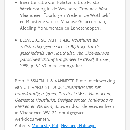
Inventarisatie van Relicten uit de Eerste
Wereldoorlog in de Westhoek (Provincie West-
Vlaanderen, "Oorlog en Vrede in de Westhoek",
en Ministerie van de Vlaamse Gemeenschap,
Afdeling Monumenten en Landschappen).
LESAGE X., SCHACHT J e.a.,
Houthulst als
zelfstandige gemeente, in Bijdrage tot de
geschiedenis van Houthulst. Van 19de-eeuwse
parochiestichting tot gemeente (1928)
, Brussel,
1988, p. 57-59 (o.m. iconografie).
Bron: MISSIAEN H. & VANNESTE P. met medewerking
van GHERARDTS F. 2006:
Inventaris van het
bouwkundig erfgoed, Provincie West-Vlaanderen,
Gemeente Houthulst, Deelgemeenten Jonkershove,
Klerken en Merkem
, Bouwen door de eeuwen heen
in Vlaanderen WVL24, onuitgegeven
werkdocumenten.
Auteurs:
Vanneste, Pol
;
Missiaen, Halewijn