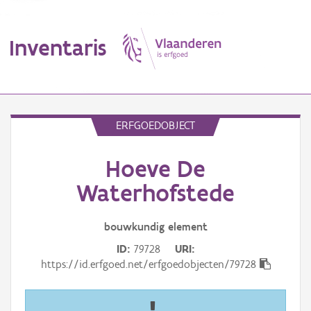
Inventaris
MENU
ERFGOEDOBJECT
Hoeve De
Erfgoedobject
Waterhofstede
Aanduidingsobject
bouwkundig
element
Waarneming
ID
79728
URI
Thema
https://id.erfgoed.net/erfgoedobjecten/79728
Gebeurtenis