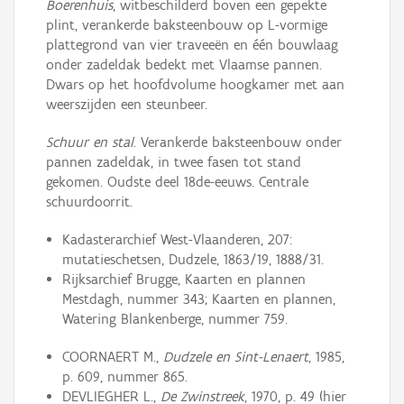
Boerenhuis
, witbeschilderd boven een gepekte
plint, verankerde baksteenbouw op L-vormige
plattegrond van vier traveeën en één bouwlaag
onder zadeldak bedekt met Vlaamse pannen.
Dwars op het hoofdvolume hoogkamer met aan
weerszijden een steunbeer.
Schuur en stal
. Verankerde baksteenbouw onder
pannen zadeldak, in twee fasen tot stand
gekomen. Oudste deel 18de-eeuws. Centrale
schuurdoorrit.
Kadasterarchief West-Vlaanderen, 207:
mutatieschetsen, Dudzele, 1863/19, 1888/31.
Rijksarchief Brugge, Kaarten en plannen
Mestdagh, nummer 343; Kaarten en plannen,
Watering Blankenberge, nummer 759.
COORNAERT M.,
Dudzele en Sint-Lenaert
, 1985,
p. 609, nummer 865.
DEVLIEGHER L.,
De Zwinstreek
, 1970, p. 49 (hier