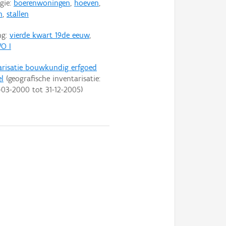
gie:
boerenwoningen
,
hoeven
,
n
,
stallen
ng:
vierde kwart 19de eeuw
,
O I
arisatie bouwkundig erfgoed
l
(geografische inventarisatie:
-03-2000
tot
31-12-2005
)