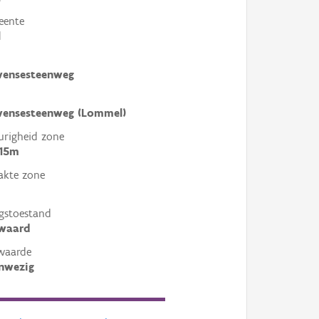
eente
l
vensesteenweg
vensesteenweg (Lommel)
righeid zone
 15m
akte zone
gstoestand
ewaard
waarde
nwezig