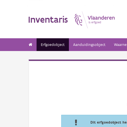
Inventaris
Erfgoedobject
Aanduidingsobject
Waarne
Dit erfgoedobject h