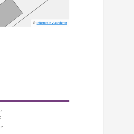
©
Informatie Vlaanderen
e
g
te
l