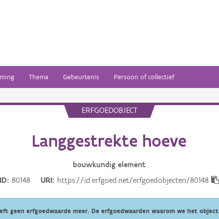
ming
Thema
Gebeurtenis
Persoon of collectief
ERFGOEDOBJECT
Langgestrekte hoeve
bouwkundig
element
ID
80148
URI
https://id.erfgoed.net/erfgoedobjecten/80148
eeft geen erfgoedwaarde meer. De erfgoedwaarden waarom we het object 