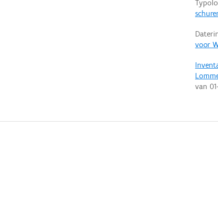
Typolo
schure
Dateri
voor W
Invent
Lomme
van
01