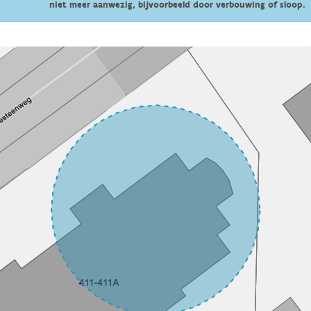
niet meer aanwezig, bijvoorbeeld door verbouwing of sloop.