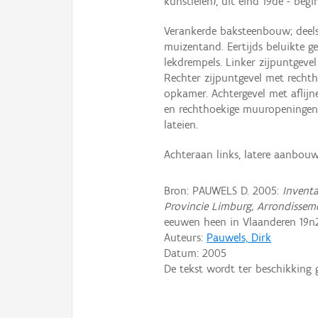
kunstleien), uit eind 19de - beg
Verankerde baksteenbouw; deel
muizentand. Eertijds beluikte
lekdrempels. Linker zijpuntgevel
Rechter zijpuntgevel met recht
opkamer. Achtergevel met aflij
en rechthoekige muuropeningen
lateien.
Achteraan links, latere aanbouw
Bron: PAUWELS D. 2005:
Inventa
Provincie Limburg, Arrondissem
eeuwen heen in Vlaanderen 19n2
Auteurs:
Pauwels, Dirk
Datum:
2005
De tekst wordt ter beschikking 