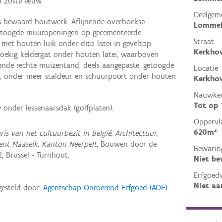
in 20ste eeuw.
Deelgem
s bewaard houtwerk. Aflijnende overhoekse
Lomme
 getoogde muuropeningen op gecementeerde
Straat
 met houten luik onder dito latei in geveltop.
Kerkho
hoekig keldergat onder houten latei, waarboven
nende rechte muizentand, deels aangepaste, getoogde
Locatie
, onder meer staldeur en schuurpoort onder houten
Kerkho
Nauwkeu
Tot op
 onder lessenaarsdak (golfplaten).
Oppervl
620m²
ris van het cultuurbezit in België, Architectuur,
ent Maaseik, Kanton Neerpelt
, Bouwen door de
Bewarin
, Brussel - Turnhout.
Niet b
Erfgoed
Niet aa
gesteld door:
Agentschap Onroerend Erfgoed (AOE)