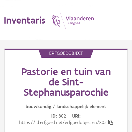
Inventaris
MENU
ERFGOEDOBJECT
Pastorie en tuin van
Erfgoedobject
de Sint-
Aanduidingsobject
Stephanusparochie
Waarneming
bouwkundig
/
landschappelijk
element
Thema
ID
802
URI
https://id.erfgoed.net/erfgoedobjecten/802
Gebeurtenis