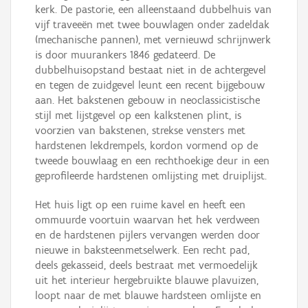
kerk. De pastorie, een alleenstaand dubbelhuis van
vijf traveeën met twee bouwlagen onder zadeldak
(mechanische pannen), met vernieuwd schrijnwerk
is door muurankers 1846 gedateerd. De
dubbelhuisopstand bestaat niet in de achtergevel
en tegen de zuidgevel leunt een recent bijgebouw
aan. Het bakstenen gebouw in neoclassicistische
stijl met lijstgevel op een kalkstenen plint, is
voorzien van bakstenen, strekse vensters met
hardstenen lekdrempels, kordon vormend op de
tweede bouwlaag en een rechthoekige deur in een
geprofileerde hardstenen omlijsting met druiplijst.
Het huis ligt op een ruime kavel en heeft een
ommuurde voortuin waarvan het hek verdween
en de hardstenen pijlers vervangen werden door
nieuwe in baksteenmetselwerk. Een recht pad,
deels gekasseid, deels bestraat met vermoedelijk
uit het interieur hergebruikte blauwe plavuizen,
loopt naar de met blauwe hardsteen omlijste en