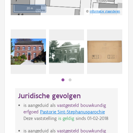
20 m
©
Informatie Vlaanderen
Beki
bee
bee
Juridische gevolgen
is aangeduid als
vastgesteld bouwkundig
erfgoed
Pastorie Sint-Stephanusparochie
Deze vaststelling
is geldig
sinds
01-02-2018
is aangeduid als
vastgesteld bouwkundig