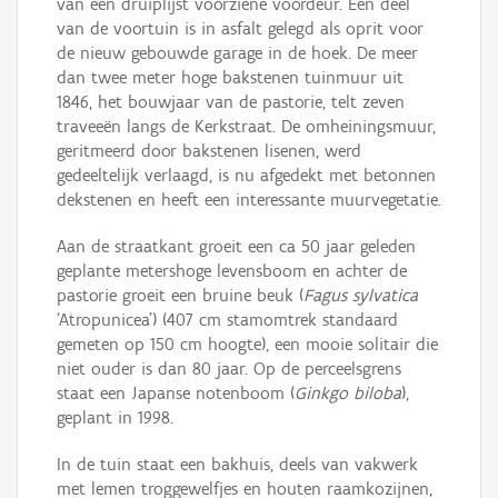
van een druiplijst voorziene voordeur. Een deel
van de voortuin is in asfalt gelegd als oprit voor
de nieuw gebouwde garage in de hoek. De meer
dan twee meter hoge bakstenen tuinmuur uit
1846, het bouwjaar van de pastorie, telt zeven
traveeën langs de Kerkstraat. De omheiningsmuur,
geritmeerd door bakstenen lisenen, werd
gedeeltelijk verlaagd, is nu afgedekt met betonnen
dekstenen en heeft een interessante muurvegetatie.
Aan de straatkant groeit een ca 50 jaar geleden
geplante metershoge levensboom en achter de
pastorie groeit een bruine beuk (
Fagus sylvatica
‘Atropunicea’) (407 cm stamomtrek standaard
gemeten op 150 cm hoogte), een mooie solitair die
niet ouder is dan 80 jaar. Op de perceelsgrens
staat een Japanse notenboom (
Ginkgo biloba
),
geplant in 1998.
In de tuin staat een bakhuis, deels van vakwerk
met lemen troggewelfjes en houten raamkozijnen,