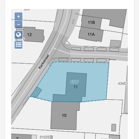
Persoon of collectief
+
Downloads
−
Hergebruik
Aanmelden