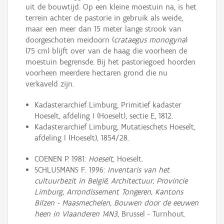
uit de bouwtijd. Op een kleine moestuin na, is het
terrein achter de pastorie in gebruik als weide,
maar een meer dan 15 meter lange strook van
doorgeschoten meidoorn (
crataegus monogyna
)
(75 cm) blijft over van de haag die voorheen de
moestuin begrensde. Bij het pastoriegoed hoorden
voorheen meerdere hectaren grond die nu
verkaveld zijn.
Kadasterarchief Limburg, Primitief kadaster
Hoeselt, afdeling I (Hoeselt), sectie E, 1812.
Kadasterarchief Limburg, Mutatieschets Hoeselt,
afdeling I (Hoeselt), 1854/28.
COENEN P. 1981:
Hoeselt
, Hoeselt.
SCHLUSMANS F. 1996:
Inventaris van het
cultuurbezit in België, Architectuur, Provincie
Limburg, Arrondissement Tongeren, Kantons
Bilzen - Maasmechelen, Bouwen door de eeuwen
heen in Vlaanderen 14N3
, Brussel - Turnhout.