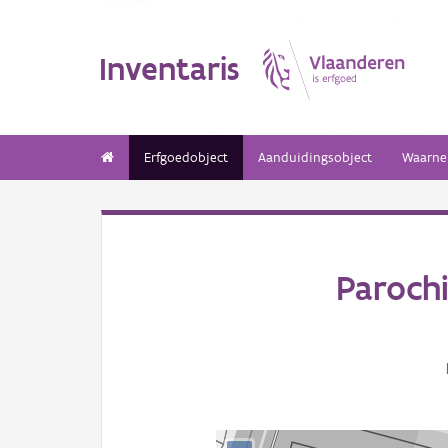
Inventaris
Erfgoedobject
Aanduidingsobject
Waarne
Paroch