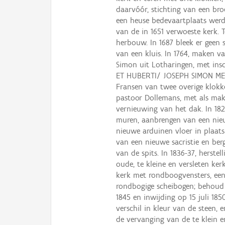
daarvóór, stichting van een bro
een heuse bedevaartplaats werd.
van de in 1651 verwoeste kerk. T
herbouw. In 1687 bleek er geen s
van een kluis. In 1764, maken 
Simon uit Lotharingen, met i
ET HUBERTI/ JOSEPH SIMON ME 
Fransen van twee overige klokke
pastoor Dollemans, met als make
vernieuwing van het dak. In 182
muren, aanbrengen van een nieu
nieuwe arduinen vloer in plaats
van een nieuwe sacristie en ber
van de spits. In 1836-37, herste
oude, te kleine en versleten ker
kerk met rondboogvensters, een
rondbogige scheibogen; behoud v
1845 en inwijding op 15 juli 185
verschil in kleur van de steen,
de vervanging van de te klein en