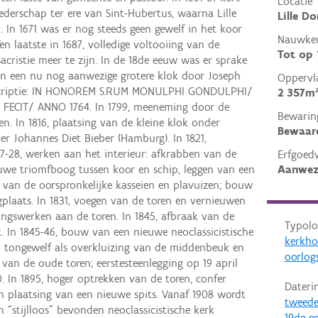
Locatie
ederschap ter ere van Sint-Hubertus, waarna Lille
Lille Do
 In 1671 was er nog steeds geen gewelf in het koor
Nauwkeu
en laatste in 1687, volledige voltooiing van de
Tot op
acristie meer te zijn. In de 18de eeuw was er sprake
van een nu nog aanwezige grotere klok door Joseph
Oppervl
nscriptie: IN HONOREM S.RUM MONULPHI GONDULPHI/
2 357m
FECIT/ ANNO 1764. In 1799, meeneming door de
Bewarin
n. In 1816, plaatsing van de kleine klok onder
Bewaar
r Johannes Diet Bieber (Hamburg). In 1821,
7-28, werken aan het interieur: afkrabben van de
Erfgoed
Aanwez
we triomfboog tussen koor en schip, leggen van een
 van de oorspronkelijke kasseien en plavuizen; bouw
gplaats. In 1831, voegen van de toren en vernieuwen
llingswerken aan de toren. In 1845, afbraak van de
Typolo
k. In 1845-46, bouw van een nieuwe neoclassicistische
kerkh
 tongewelf als overkluizing van de middenbeuk en
oorlog
an de oude toren; eerstesteenlegging op 19 april
0. In 1895, hoger optrekken van de toren, confer
Dateri
 en plaatsing van een nieuwe spits. Vanaf 1908 wordt
tweede
 “stijlloos” bevonden neoclassicistische kerk
19de e