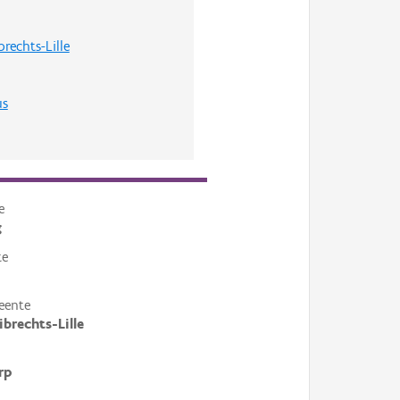
rechts-Lille
us
e
g
te
eente
ibrechts-Lille
rp