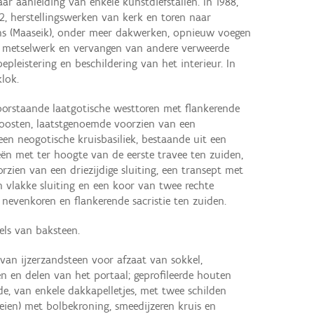
ar aanleiding van enkele kunstdiefstallen. In 1988,
2, herstellingswerken van kerk en toren naar
ns (Maaseik), onder meer dakwerken, opnieuw voegen
de metselwerk en vervangen van andere verweerde
pleistering en beschildering van het interieur. In
klok.
oorstaande laatgotische westtoren met flankerende
doosten, laatstgenoemde voorzien van een
en neogotische kruisbasiliek, bestaande uit een
eën met ter hoogte van de eerste travee ten zuiden,
zien van een driezijdige sluiting, een transept met
 vlakke sluiting en een koor van twee rechte
g, nevenkoren en flankerende sacristie ten zuiden.
ls van baksteen.
van ijzerzandsteen voor afzaat van sokkel,
n en delen van het portaal; geprofileerde houten
e, van enkele dakkapelletjes, met twee schilden
leien) met bolbekroning, smeedijzeren kruis en