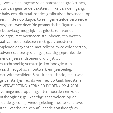
 twee kleine ingemetselde hardstenen grafkruisen,
uur van gesinterde baksteen; links van de ingang,
de baksteen, ditmaal zonder grafkruisen bovenaan; op
uren; in de noordzijde, twee ingemetselde verweerde
wege en twee dezelfde geometrische figuren van
e bouwlaag, mogelijk het gildeteken van de
ledingen, met versneden steunberen, ten westen
aal van rode baksteen met ijzerzandstenen
nijdende dagkanten met telkens twee colonnetten,
dwerkkapiteeltjes, en gelijkaardig geprofileerde
jnende ijzerzandstenen druiplijst op
 rechthoekig venstertje; korfboogdeur in
waard neogotisch houtwerk en ijzerbeslag,
met witbeschilderd Sint-Hubertusbeeld, met twee
ge venstertjes; rechts van het portaal, hardstenen
651/ VERWOESTING KERK/ 30 DODEN/ 22 4 2001.
vormige muuropeningen ten noorden en zuiden,
itsboogfries; gelijkaardige spaarvelden op de
 derde geleding. Vierde geleding met telkens twee
ten, waarboven een aflijnende spitsboogfries.