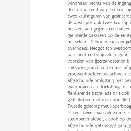
windhaan; rechts van de ingang,
deel uitmakend van een kruisfig
twee kruisfiguren van gesinter
de oostzijde, ook twee kruisfig
maskers van grijze steen halver
gesinterde baksteen op de eerst
metselaars. Gebouw van vier ge
overhoeks. Neogotisch westport
basement en boogveld, diep ins
voorzien van ijzerzandstenen bla
spitsbogige archivolten met afli
vrouwenhoofden, waarboven een
afgeschuinde omlijsting met be
waarboven een drielobbige nis 
flankerende betraliede drielobbi
gedenksteen met inscriptie: 1
Tweede geleding met keperboog
telkens twee spaarvelden met sp
steunberen aldaar, alsook op de
afgeschuinde spitsbogige galmga