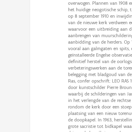
overwogen. Plannen van 1908 en 
het huidige neogotische schip, t
op 8 september 1910 en inwijdin
van de nieuwe kerk verdween e
waarvoor een uitbreiding aan d
aanbrengen van muurschildering
aanbidding van de herders. Op 
vooral aan galmgaten en spits, 
geïnstalleerde Engelse observatie
definitief herstel van de oorlog
verbeteringswerken aan de toren
belegging met bladgoud van de 
Ras, confer opschrift: LEO RAS 1
door kunstschilder Pierre Broun
waarbij de schilderingen van J
in het verlengde van de rechts
rondom de kerk door een stoep 
plaatsing van een nieuw torenuu
de doopkapel. In 1963, herstell
grote sacristie tot bidkapel waa