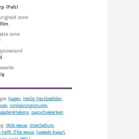
rp (Pelt)
righeid zone
 15m
akte zone
²
gstoestand
d
waarde
ig
gie:
hagen
,
Heilig Hartbeelden
,
oven
,
omheiningsmuren
,
sgedenktekens
,
parochiekerken
ng:
14de eeuw
,
interbellum
,
 helft 17de eeuw
,
tweede kwart
euw
,
voor WO I