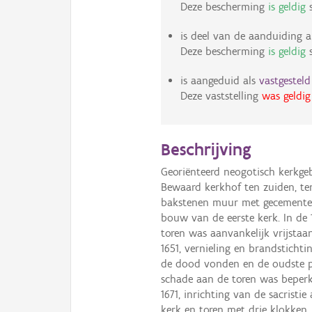
Deze bescherming
is geldig
s
is deel van de aanduiding a
Deze bescherming
is geldig
s
is aangeduid als
vastgestel
Deze vaststelling
was geldig
Beschrijving
Georiënteerd neogotisch kerkg
Bewaard kerkhof ten zuiden, t
bakstenen muur met gecementeer
bouw van de eerste kerk. In de
toren was aanvankelijk vrijstaan
1651, vernieling en brandstichti
de dood vonden en de oudste pa
schade aan de toren was beperkt,
1671, inrichting van de sacrist
kerk en toren met drie klokken, 