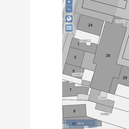
+
−
20 m