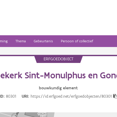
ming
Thema
Gebeurtenis
Persoon of collectief
ERFGOEDOBJECT
iekerk Sint-Monulphus en Gon
bouwkundig
element
ID
80301
URI
https://id.erfgoed.net/erfgoedobjecten/80301