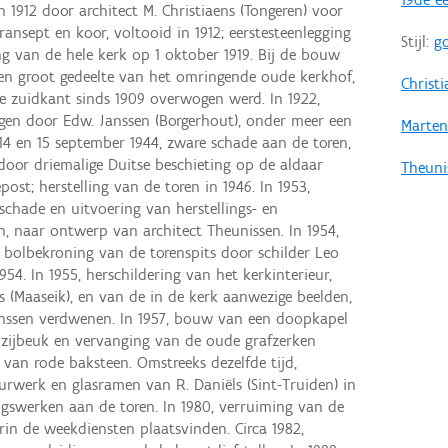
1912 door architect M. Christiaens (Tongeren) voor
ransept en koor, voltooid in 1912; eerstesteenlegging
Stijl:
go
g van de hele kerk op 1 oktober 1919. Bij de bouw
en groot gedeelte van het omringende oude kerkhof,
Christ
e zuidkant sinds 1909 overwogen werd. In 1922,
en door Edw. Janssen (Borgerhout), onder meer een
Martens
14 en 15 september 1944, zware schade aan de toren,
door driemalige Duitse beschieting op de aldaar
Theuni
post; herstelling van de toren in 1946. In 1953,
sschade en uitvoering van herstellings- en
, naar ontwerp van architect Theunissen. In 1954,
bolbekroning van de torenspits door schilder Leo
954. In 1955, herschildering van het kerkinterieur,
s (Maaseik), en van de in de kerk aanwezige beelden,
anssen verdwenen. In 1957, bouw van een doopkapel
e zijbeuk en vervanging van de oude grafzerken
van rode baksteen. Omstreeks dezelfde tijd,
rwerk en glasramen van R. Daniëls (Sint-Truiden) in
ingswerken aan de toren. In 1980, verruiming van de
rin de weekdiensten plaatsvinden. Circa 1982,