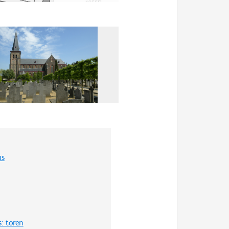
us
: toren