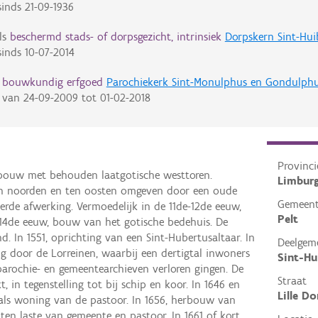
inds
21-09-1936
ls
beschermd stads- of dorpsgezicht, intrinsiek
Dorpskern Sint-Huib
inds
10-07-2014
d bouwkundig erfgoed
Parochiekerk Sint-Monulphus en Gondulph
van
24-09-2009
tot
01-02-2018
Provinci
ebouw met behouden laatgotische westtoren.
Limbur
en noorden en ten oosten omgeven door een oude
Gemeen
de afwerking. Vermoedelijk in de 11de-12de eeuw,
Pelt
 14de eeuw, bouw van het gotische bedehuis. De
d. In 1551, oprichting van een Sint-Hubertusaltaar. In
Deelgem
ng door de Lorreinen, waarbij een dertigtal inwoners
Sint-Hu
rochie- en gemeentearchieven verloren gingen. De
Straat
 in tegenstelling tot bij schip en koor. In 1646 en
Lille Do
ie als woning van de pastoor. In 1656, herbouw van
ten laste van gemeente en pastoor. In 1661 of kort