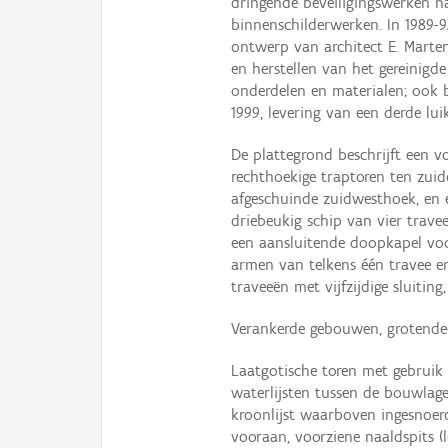
dringende beveiligingswerken na
binnenschilderwerken. In 1989-9
ontwerp van architect E. Marte
en herstellen van het gereinig
onderdelen en materialen; ook be
1999, levering van een derde lui
De plattegrond beschrijft een v
rechthoekige traptoren ten zui
afgeschuinde zuidwesthoek, en e
driebeukig schip van vier trave
een aansluitende doopkapel voor
armen van telkens één travee en
traveeën met vijfzijdige sluitin
Verankerde gebouwen, grotendee
Laatgotische toren met gebruik 
waterlijsten tussen de bouwlage
kroonlijst waarboven ingesnoerd
vooraan, voorziene naaldspits (