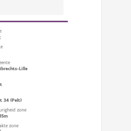
e
g
te
eente
ibrechts-Lille
t
t 34 (Pelt)
righeid zone
 15m
akte zone