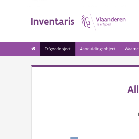
Inventaris
Erfgoedobject
Aanduidingsobject
Waarne
Al