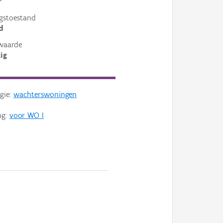
²
gstoestand
d
waarde
ig
gie:
wachterswoningen
ng:
voor WO I