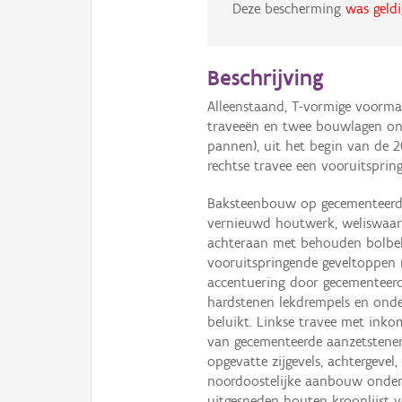
Deze bescherming
was geldi
Beschrijving
Alleenstaand, T-vormige voorma
traveeën en twee bouwlagen on
pannen), uit het begin van de 2
rechtse travee een vooruitsprin
Baksteenbouw op gecementeerde 
vernieuwd houtwerk, weliswaar 
achteraan met behouden bolbek
vooruitspringende geveltoppen 
accentuering door gecementeer
hardstenen lekdrempels en onder
beluikt. Linkse travee met ink
van gecementeerde aanzetstenen,
opgevatte zijgevels, achtergevel
noordoostelijke aanbouw onder p
uitgesneden houten kroonlijst v