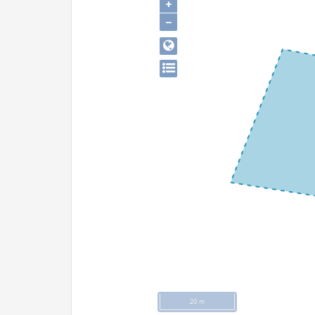
+
−
20 m