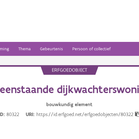
ming
Thema
Gebeurtenis
Persoon of collectief
ERFGOEDOBJECT
leenstaande dijkwachterswon
bouwkundig
element
ID
80322
URI
https://id.erfgoed.net/erfgoedobjecten/80322