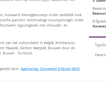
3 344m
Bewarin
Bewaar
ten, losstaand dienstgebouwtje onder zadeldak (nok
anische pannen); rechthoekige muuropeningen onder
Erfgoed
 houtwerk; zijpuntgevels met schouder- en
Aanwez
ris van het cultuurbezit in België, Architectuur,
Typolo
ent Maaseik, Kanton Neerpelt
, Bouwen door de
, Brussel - Turnhout.
Dateri
gesteld door:
Agentschap Onroerend Erfgoed (AOE)