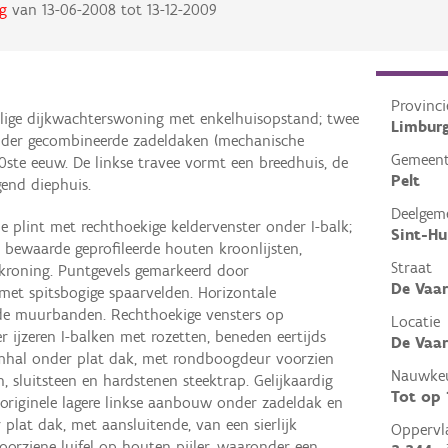
g
van
13-06-2008
tot
13-12-2009
Provinci
lige dijkwachterswoning met enkelhuisopstand; twee
Limbur
der gecombineerde zadeldaken (mechanische
Gemeen
0ste eeuw. De linkse travee vormt een breedhuis, de
Pelt
gend diephuis.
Deelgem
plint met rechthoekige keldervenster onder I-balk;
Sint-Hu
bewaarde geprofileerde houten kroonlijsten,
Straat
roning. Puntgevels gemarkeerd door
De Vaar
met spitsbogige spaarvelden. Horizontale
de muurbanden. Rechthoekige vensters op
Locatie
 ijzeren I-balken met rozetten, beneden eertijds
De Vaar
omhal onder plat dak, met rondboogdeur voorzien
Nauwkeu
 sluitsteen en hardstenen steektrap. Gelijkaardig
Tot op
, originele lagere linkse aanbouw onder zadeldak en
lat dak, met aansluitende, van een sierlijk
Oppervl
oorziene luifel op houten pijler, waaronder een