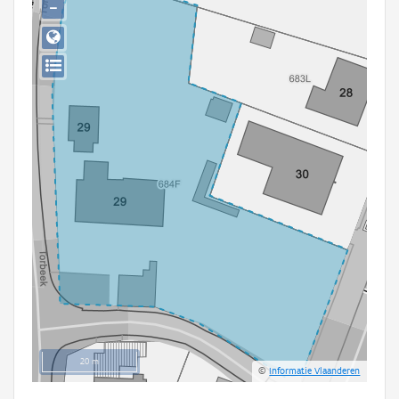
−
Persoon of collectief
Downloads
Hergebruik
Aanmelden
20 m
©
Informatie Vlaanderen