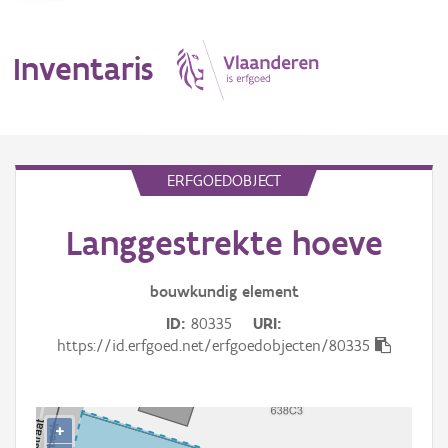
Inventaris
MENU
ERFGOEDOBJECT
Langgestrekte hoeve
Erfgoedobject
Aanduidingsobject
bouwkundig
element
ID
80335
URI
Waarneming
https://id.erfgoed.net/erfgoedobjecten/80335
Thema
Gebeurtenis
+