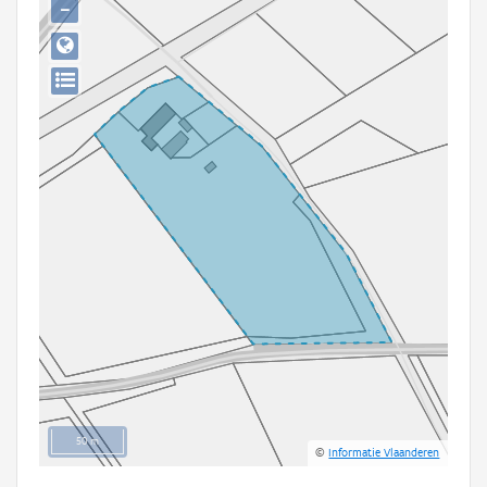
−
Persoon of collectief
Downloads
Hergebruik
Aanmelden
50 m
©
Informatie Vlaanderen