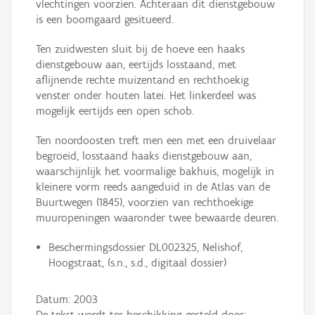
vlechtingen voorzien. Achteraan dit dienstgebouw
is een boomgaard gesitueerd.
Ten zuidwesten sluit bij de hoeve een haaks
dienstgebouw aan, eertijds losstaand, met
aflijnende rechte muizentand en rechthoekig
venster onder houten latei. Het linkerdeel was
mogelijk eertijds een open schob.
Ten noordoosten treft men een met een druivelaar
begroeid, losstaand haaks dienstgebouw aan,
waarschijnlijk het voormalige bakhuis, mogelijk in
kleinere vorm reeds aangeduid in de Atlas van de
Buurtwegen (1845), voorzien van rechthoekige
muuropeningen waaronder twee bewaarde deuren.
Beschermingsdossier DL002325, Nelishof,
Hoogstraat, (s.n., s.d., digitaal dossier)
Datum:
2003
De tekst wordt ter beschikking gesteld door: