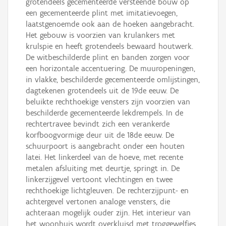
grotendeels gecementeerde versteende bouw op
een gecementeerde plint met imitatievoegen,
laatstgenoemde ook aan de hoeken aangebracht.
Het gebouw is voorzien van krulankers met
krulspie en heeft grotendeels bewaard houtwerk.
De witbeschilderde plint en banden zorgen voor
een horizontale accentuering. De muuropeningen,
in vlakke, beschilderde gecementeerde omlijstingen,
dagtekenen grotendeels uit de 19de eeuw. De
beluikte rechthoekige vensters zijn voorzien van
beschilderde gecementeerde lekdrempels. In de
rechtertravee bevindt zich een verankerde
korfboogvormige deur uit de 18de eeuw. De
schuurpoort is aangebracht onder een houten
latei. Het linkerdeel van de hoeve, met recente
metalen afsluiting met deurtje, springt in. De
linkerzijgevel vertoont vlechtingen en twee
rechthoekige lichtgleuven. De rechterzijpunt- en
achtergevel vertonen analoge vensters, die
achteraan mogelijk ouder zijn. Het interieur van
het woonhuis wordt overkluisd met troggewelfjes,