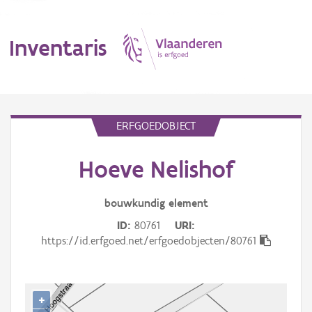
Inventaris
MENU
ERFGOEDOBJECT
Hoeve Nelishof
Erfgoedobject
Aanduidingsobject
bouwkundig
element
ID
80761
URI
Waarneming
https://id.erfgoed.net/erfgoedobjecten/80761
Thema
Gebeurtenis
+