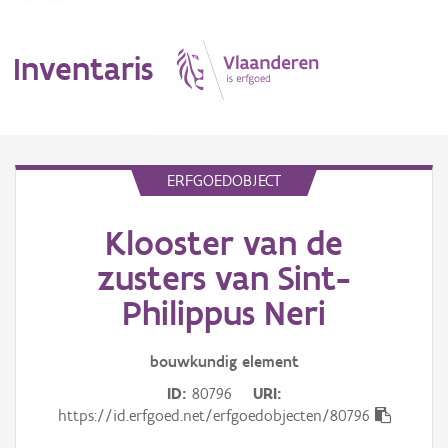
Inventaris
MENU
ERFGOEDOBJECT
Klooster van de
Erfgoedobject
zusters van Sint-
Aanduidingsobject
Philippus Neri
Waarneming
bouwkundig
element
Thema
ID
80796
URI
https://id.erfgoed.net/erfgoedobjecten/80796
Gebeurtenis