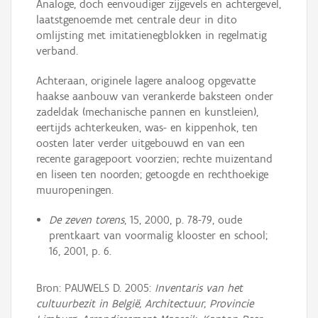
Analoge, doch eenvoudiger zijgevels en achtergevel,
laatstgenoemde met centrale deur in dito
omlijsting met imitatienegblokken in regelmatig
verband.
Achteraan, originele lagere analoog opgevatte
haakse aanbouw van verankerde baksteen onder
zadeldak (mechanische pannen en kunstleien),
eertijds achterkeuken, was- en kippenhok, ten
oosten later verder uitgebouwd en van een
recente garagepoort voorzien; rechte muizentand
en liseen ten noorden; getoogde en rechthoekige
muuropeningen.
De zeven torens
, 15, 2000, p. 78-79, oude
prentkaart van voormalig klooster en school;
16, 2001, p. 6.
Bron: PAUWELS D. 2005:
Inventaris van het
cultuurbezit in België, Architectuur, Provincie