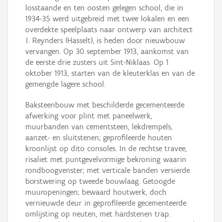
losstaande en ten oosten gelegen school, die in
1934-35 werd uitgebreid met twee lokalen en een
overdekte speelplaats naar ontwerp van architect
J. Reynders (Hasselt), is heden door nieuwbouw
vervangen. Op 30 september 1913, aankomst van
de eerste drie zusters uit Sint-Niklaas. Op 1
oktober 1913, starten van de kleuterklas en van de
gemengde lagere school.
Baksteenbouw met beschilderde gecementeerde
afwerking voor plint met paneelwerk,
muurbanden van cementsteen, lekdrempels,
aanzet- en sluitstenen; geprofileerde houten
kroonlijst op dito consoles. In de rechtse travee,
risaliet met puntgevelvormige bekroning waarin
rondboogvenster; met verticale banden versierde
borstwering op tweede bouwlaag. Getoogde
muuropeningen; bewaard houtwerk, doch
vernieuwde deur in geprofileerde gecementeerde
omlijsting op neuten, met hardstenen trap.