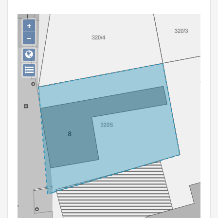
Persoon of collectief
+
Downloads
−
Hergebruik
Aanmelden