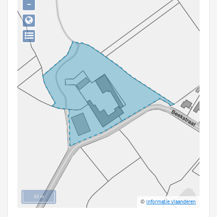
−
Persoon of collectief
Downloads
Hergebruik
Aanmelden
50 m
©
Informatie Vlaanderen