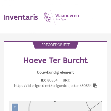
Inventaris
MENU
ERFGOEDOBJECT
Hoeve Ter Burcht
Erfgoedobject
Aanduidingsobject
bouwkundig
element
ID
80854
URI
Waarneming
https://id.erfgoed.net/erfgoedobjecten/80854
Thema
Gebeurtenis
+