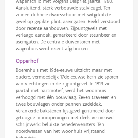
wapenschild met volgens Despriet jaartal 1760.
Aansluitend, sterk verbouwde stalvleugel. Ten
zuiden dubbele dwarsschuur met witgekalkte
gevel op gepikte plint; asemgaten. Beeld verstoord
door recente aanbouwen. Zijpuntgevels met
verlaagd aandak, gemarkeerd door steunbeer en
asemgaten. De centrale duiventoren met
wagenhuis werd recent afgebroken.
Opperhof
Boerenhuis met 19de-eeuws uitzicht maar met
oudere, vermoedelijk 17de-eeuwse kern zie sporen
van vlechtingen in de zijpuntgevel. In 1819 zie
jaartal met hartmotief, werd het woonhuis
verhoogd met één bouwlaag. Zeven traveeën en
twee bouwlagen onder pannen zadeldak.
Verankerde bakstenen lijstgevel geritmeerd door
getoogde muuropeningen met deels vernieuwd
schrijnwerk; beluikte benedenvensters. Ten
noordwesten van het woonhuis vrijstaand
bakhuisje.