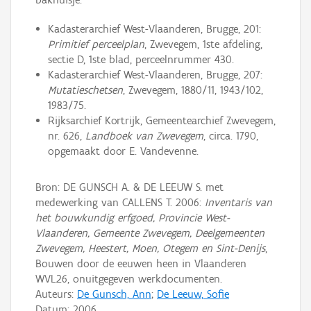
Kadasterarchief West-Vlaanderen, Brugge, 201:
Primitief perceelplan
, Zwevegem, 1ste afdeling,
sectie D, 1ste blad, perceelnrummer 430.
Kadasterarchief West-Vlaanderen, Brugge, 207:
Mutatieschetsen
, Zwevegem, 1880/11, 1943/102,
1983/75.
Rijksarchief Kortrijk, Gemeentearchief Zwevegem,
nr. 626,
Landboek van Zwevegem
, circa. 1790,
opgemaakt door E. Vandevenne.
Bron: DE GUNSCH A. & DE LEEUW S. met
medewerking van CALLENS T. 2006:
Inventaris van
het bouwkundig erfgoed, Provincie West-
Vlaanderen, Gemeente Zwevegem, Deelgemeenten
Zwevegem, Heestert, Moen, Otegem en Sint-Denijs
,
Bouwen door de eeuwen heen in Vlaanderen
WVL26, onuitgegeven werkdocumenten.
Auteurs:
De Gunsch, Ann
;
De Leeuw, Sofie
Datum:
2006