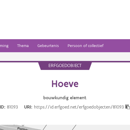
ming
Thema
Gebeurtenis
Persoon of collectief
ERFGOEDOBJECT
Hoeve
bouwkundig
element
ID
81093
URI
https://id.erfgoed.net/erfgoedobjecten/81093