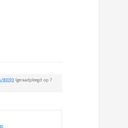
n/81093
(geraadpleegd op
7
er
.