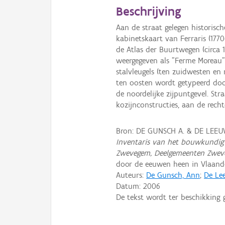
Beschrijving
Aan de straat gelegen historisc
kabinetskaart van Ferraris (1770
de Atlas der Buurtwegen (circa 
weergegeven als "Ferme Moreau"
stalvleugels (ten zuidwesten en
ten oosten wordt getypeerd doo
de noordelijke zijpuntgevel. St
kozijnconstructies, aan de rech
Bron: DE GUNSCH A. & DE LEEUW
Inventaris van het bouwkundig 
Zwevegem, Deelgemeenten Zweveg
door de eeuwen heen in Vlaan
Auteurs:
De Gunsch, Ann
;
De Lee
Datum:
2006
De tekst wordt ter beschikking 