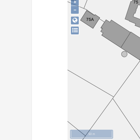
+
−
50 m