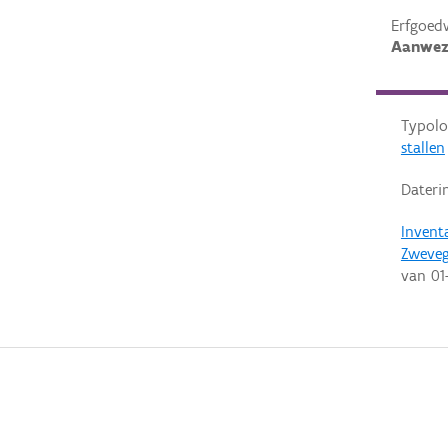
Erfgoed
Aanwez
Typolo
stallen
Dateri
Invent
Zweve
van
01