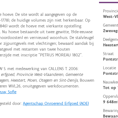
Provinci
he hoeve. De site wordt al aangegeven op de
West-V
-1778), de huidige volumes zijn niet herkenbaar. Op
Gemeen
1846) wordt de hoeve met vierkante opstelling
Zweve
. Nu hoeve bestaande uit twee gewitte, 19de-eeuwse
 noordoosten) en vernieuwd woonhuis. De stalvleugel
Deelgem
r zijpuntgevels met vlechtingen; bewaard aandak bij
Heester
raatgevel met restanten van twee houten
Straat
terzijde met inscriptie "PETRUS MOREAU 1802".
Pontstr
Locatie
 S. met medewerking van CALLENS T. 2006:
Pontstr
erfgoed, Provincie West-Vlaanderen, Gemeente
em, Heestert, Moen, Otegem en Sint-Denijs
, Bouwen
Nauwkeu
deren WVL26, onuitgegeven werkdocumenten.
Tot op
uw, Sofie
Oppervl
9 648m
gesteld door:
Agentschap Onroerend Erfgoed (AOE)
Bewarin
Bewaar