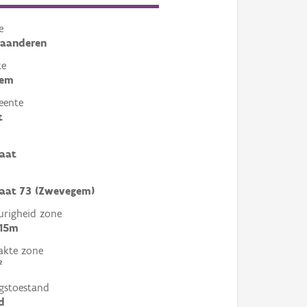
e
laanderen
te
gem
eente
t
aat
aat 73 (Zwevegem)
righeid zone
 15m
akte zone
²
gstoestand
d