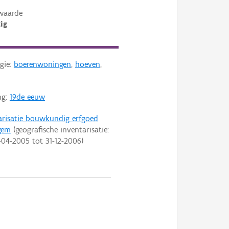
waarde
ig
gie:
boerenwoningen
,
hoeven
,
ng:
19de eeuw
arisatie bouwkundig erfgoed
gem
(geografische inventarisatie:
-04-2005
tot
31-12-2006
)