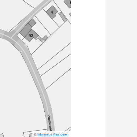
©
Informatie Vlaanderen