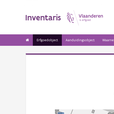
Inventaris
Erfgoedobject
Aanduidingsobject
Waarne