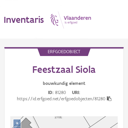
Inventaris
MENU
ERFGOEDOBJECT
Feestzaal Siola
Erfgoedobject
Aanduidingsobject
bouwkundig
element
ID
81280
URI
Waarneming
https://id.erfgoed.net/erfgoedobjecten/81280
Thema
Gebeurtenis
+