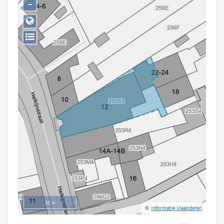
−
Persoon of collectief
Downloads
Hergebruik
Aanmelden
20 m
©
Informatie Vlaanderen