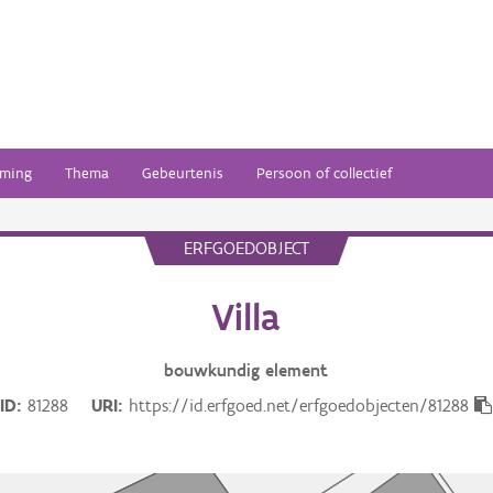
ming
Thema
Gebeurtenis
Persoon of collectief
ERFGOEDOBJECT
Villa
bouwkundig
element
ID
81288
URI
https://id.erfgoed.net/erfgoedobjecten/81288