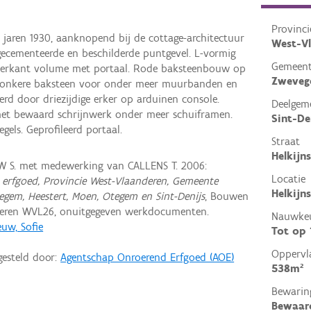
Provinci
de jaren 1930, aanknopend bij de cottage-architectuur
West-V
gecementeerde en beschilderde puntgevel. L-vormig
Gemeen
ierkant volume met portaal. Rode baksteenbouw op
Zweve
 donkere baksteen voor onder meer muurbanden en
rd door driezijdige erker op arduinen console.
Deelgem
t bewaard schrijnwerk onder meer schuiframen.
Sint-De
els. Geprofileerd portaal.
Straat
Helkijn
 S. met medewerking van CALLENS T. 2006:
Locatie
erfgoed, Provincie West-Vlaanderen, Gemeente
Helkijn
em, Heestert, Moen, Otegem en Sint-Denijs
, Bouwen
deren WVL26, onuitgegeven werkdocumenten.
Nauwkeu
uw, Sofie
Tot op
Oppervl
gesteld door:
Agentschap Onroerend Erfgoed (AOE)
538m²
Bewarin
Bewaar