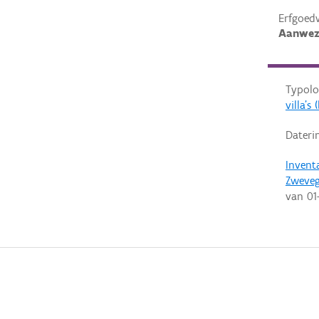
Erfgoed
Aanwez
Typolo
villa'
Dateri
Invent
Zweve
van
01