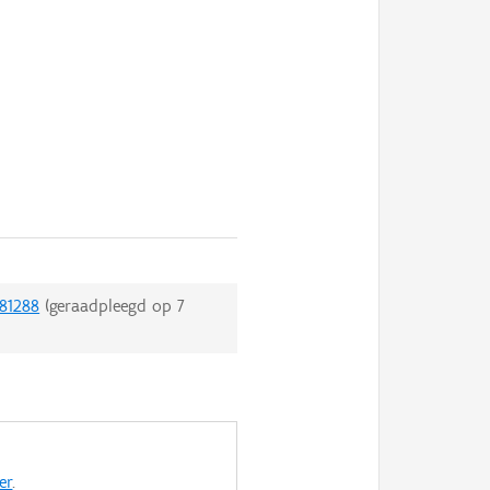
/81288
(geraadpleegd op
7
er
.