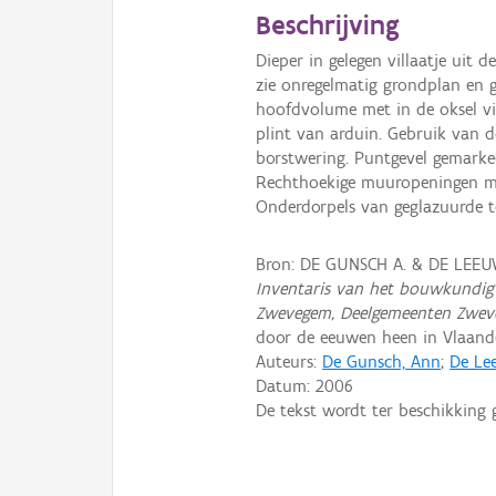
Beschrijving
Dieper in gelegen villaatje uit 
zie onregelmatig grondplan en 
hoofdvolume met in de oksel v
plint van arduin. Gebruik van
borstwering. Puntgevel gemarkee
Rechthoekige muuropeningen me
Onderdorpels van geglazuurde teg
Bron: DE GUNSCH A. & DE LEEUW
Inventaris van het bouwkundig 
Zwevegem, Deelgemeenten Zweveg
door de eeuwen heen in Vlaan
Auteurs:
De Gunsch, Ann
;
De Lee
Datum:
2006
De tekst wordt ter beschikking 