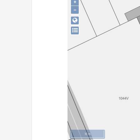
+
−
10 m