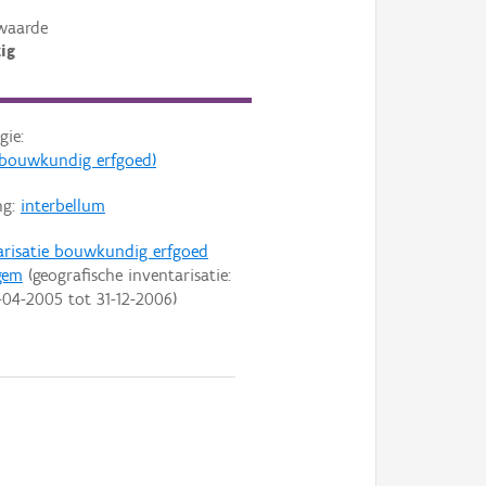
waarde
ig
gie:
s (bouwkundig erfgoed)
ng:
interbellum
arisatie bouwkundig erfgoed
gem
(geografische inventarisatie:
-04-2005
tot
31-12-2006
)