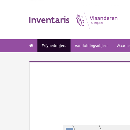
Inventaris
Erfgoedobject
Aanduidingsobject
Waarne