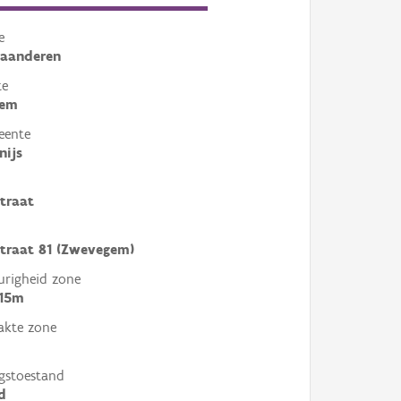
e
laanderen
te
gem
eente
nijs
straat
straat 81 (Zwevegem)
righeid zone
 15m
akte zone
gstoestand
d