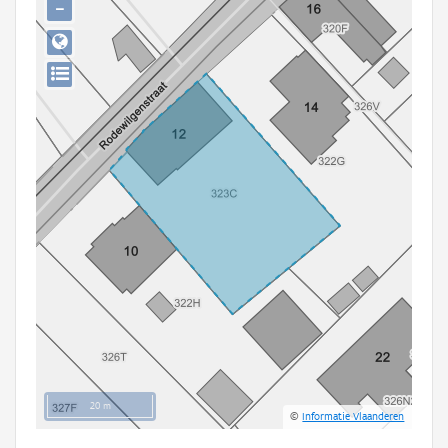
−
Persoon of collectief
Downloads
Hergebruik
Aanmelden
20 m
©
Informatie Vlaanderen