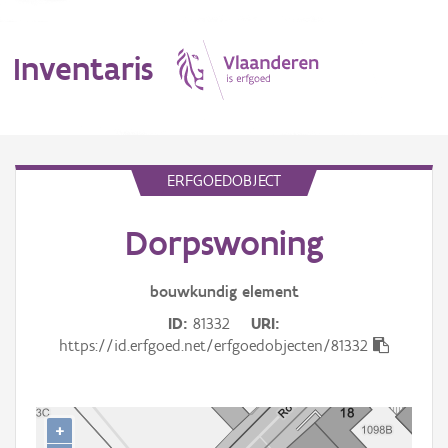
Inventaris
MENU
ERFGOEDOBJECT
Dorpswoning
Erfgoedobject
Aanduidingsobject
bouwkundig
element
ID
81332
URI
Waarneming
https://id.erfgoed.net/erfgoedobjecten/81332
Thema
Gebeurtenis
+