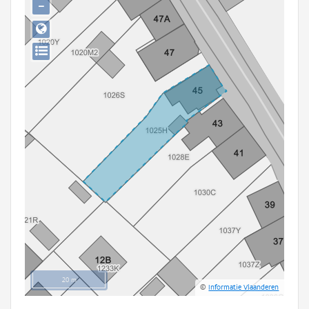
−
Persoon of collectief
Downloads
Hergebruik
Aanmelden
20 m
©
Informatie Vlaanderen