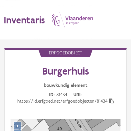
Inventaris
MENU
ERFGOEDOBJECT
Burgerhuis
Erfgoedobject
Aanduidingsobject
bouwkundig
element
ID
81434
URI
Waarneming
https://id.erfgoed.net/erfgoedobjecten/81434
Thema
Gebeurtenis
+