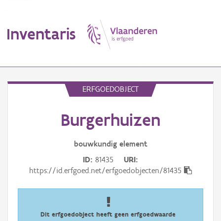
Inventaris
MENU
ERFGOEDOBJECT
Burgerhuizen
Erfgoedobject
Aanduidingsobject
bouwkundig
element
ID
81435
URI
Waarneming
https://id.erfgoed.net/erfgoedobjecten/81435
Thema
Gebeurtenis
Dit erfgoedobject heeft geen erfgoedwaarde