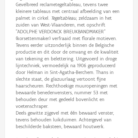
Gevelbreed reclametegeltableau, tevens twee
kleinere tableaus met centraal afbeelding van een
palmet in cirkel.
Tegeltableau
, zeldzaam in het
zuiden van West-Vlaanderen, met opschrift
"ADOLPHE VERDONCK BREUKBANDMAKER"
(korsettenmaker) verfraaid met florale motieven.
Tevens eerder uitzonderlijk binnen de Belgische
productie en dit door de omvang en de kwaliteit
van tekening en belettering. Uitgevoerd in droge
lijntechniek, vermoedelijk na 1906 geproduceerd
door Helman in Sint-Agatha-Berchem. Thans in
slechte staat, de glazuurlaag vertoont fijne
haarscheuren. Rechthoekige muuropeningen met
bewaarde benedenvensters, nummer 53 met
behouden deur met gedeeld bovenlicht en
voetenschraper.
Deels gewitte zijgevel met één bewaard venster,
tevens behouden luikduimen. Achtergevel van
beschilderde baksteen, bewaard houtwerk.