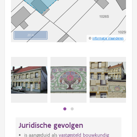
20 m
©
Informatie Vlaanderen
Beki
bee
bee
Juridische gevolgen
is aangeduid als
vastgesteld bouwkundig