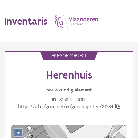
Inventaris
MENU
ERFGOEDOBJECT
Herenhuis
Erfgoedobject
Aanduidingsobject
bouwkundig
element
ID
81584
URI
Waarneming
https://id.erfgoed.net/erfgoedobjecten/81584
Thema
Gebeurtenis
+