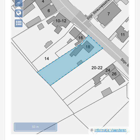
−
Persoon of collectief
Downloads
Hergebruik
Aanmelden
50 m
©
Informatie Vlaanderen