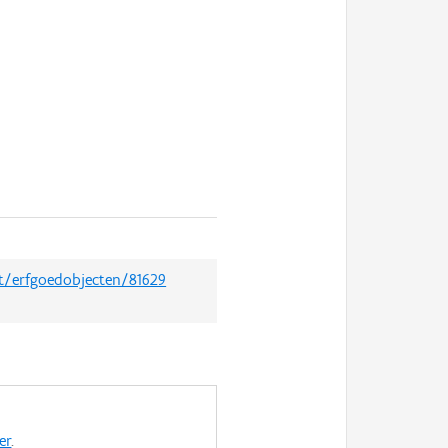
et/erfgoedobjecten/81629
er
.