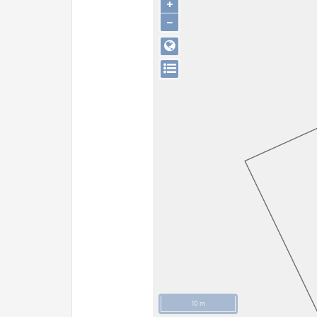
+
−
10 m