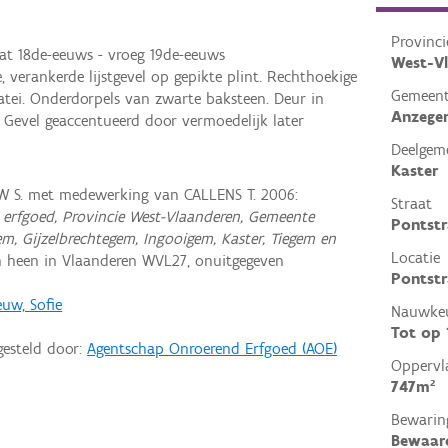
Provinci
aat 18de-eeuws - vroeg 19de-eeuws
West-V
 verankerde lijstgevel op gepikte plint. Rechthoekige
Gemeen
ei. Onderdorpels van zwarte baksteen. Deur in
Anzege
 Gevel geaccentueerd door vermoedelijk later
Deelgem
Kaster
 S. met medewerking van CALLENS T. 2006:
Straat
erfgoed, Provincie West-Vlaanderen, Gemeente
Pontstr
, Gijzelbrechtegem, Ingooigem, Kaster, Tiegem en
Locatie
 heen in Vlaanderen WVL27, onuitgegeven
Pontstr
uw, Sofie
Nauwkeu
Tot op
gesteld door:
Agentschap Onroerend Erfgoed (AOE)
Oppervl
747m²
Bewarin
Bewaar