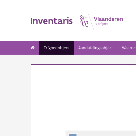
Inventaris
Erfgoedobject
Aanduidingsobject
Waarne