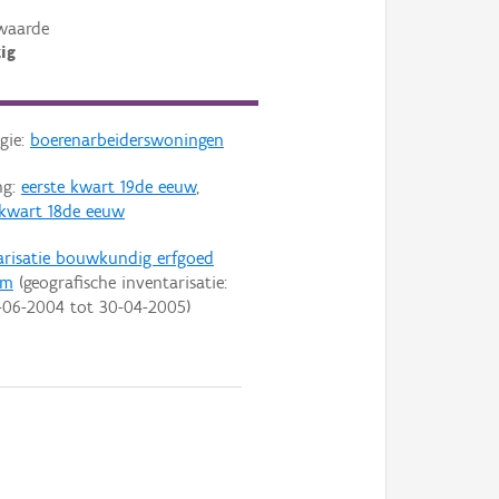
waarde
ig
gie:
boerenarbeiderswoningen
ng:
eerste kwart 19de eeuw
,
 kwart 18de eeuw
arisatie bouwkundig erfgoed
em
(geografische inventarisatie:
-06-2004
tot
30-04-2005
)