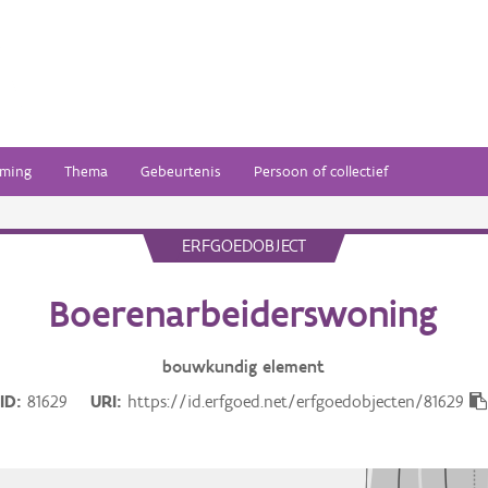
ming
Thema
Gebeurtenis
Persoon of collectief
ERFGOEDOBJECT
Boerenarbeiderswoning
bouwkundig
element
ID
81629
URI
https://id.erfgoed.net/erfgoedobjecten/81629