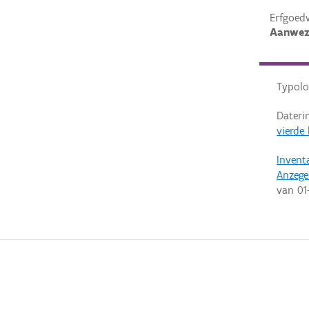
Erfgoed
Aanwez
Typolo
Dateri
vierde
Invent
Anzeg
van
01