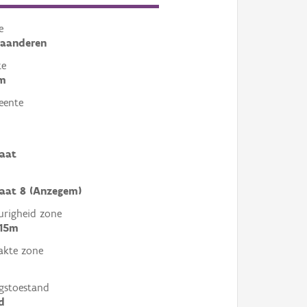
e
laanderen
te
m
eente
aat
aat 8 (Anzegem)
righeid zone
 15m
akte zone
gstoestand
d