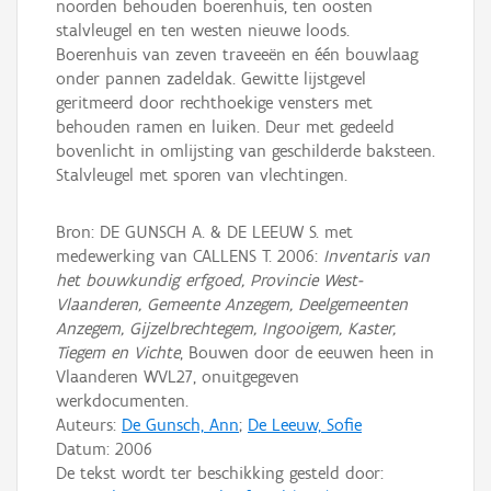
noorden behouden boerenhuis, ten oosten
stalvleugel en ten westen nieuwe loods.
Boerenhuis van zeven traveeën en één bouwlaag
onder pannen zadeldak. Gewitte lijstgevel
geritmeerd door rechthoekige vensters met
behouden ramen en luiken. Deur met gedeeld
bovenlicht in omlijsting van geschilderde baksteen.
Stalvleugel met sporen van vlechtingen.
Bron: DE GUNSCH A. & DE LEEUW S. met
medewerking van CALLENS T. 2006:
Inventaris van
het bouwkundig erfgoed, Provincie West-
Vlaanderen, Gemeente Anzegem, Deelgemeenten
Anzegem, Gijzelbrechtegem, Ingooigem, Kaster,
Tiegem en Vichte
, Bouwen door de eeuwen heen in
Vlaanderen WVL27, onuitgegeven
werkdocumenten.
Auteurs:
De Gunsch, Ann
;
De Leeuw, Sofie
Datum:
2006
De tekst wordt ter beschikking gesteld door: