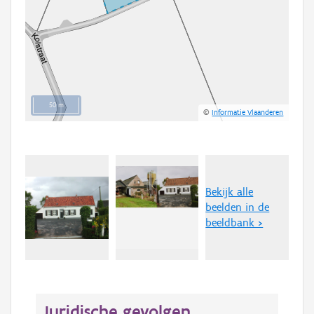
50 m
©
Informatie Vlaanderen
Bekijk alle
beelden in de
beeldbank >
Juridische gevolgen