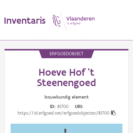
Inventaris
MENU
ERFGOEDOBJECT
Hoeve Hof 't
Erfgoedobject
Steenengoed
Aanduidingsobject
bouwkundig
element
Waarneming
ID
81700
URI
Thema
https://id.erfgoed.net/erfgoedobjecten/81700
Gebeurtenis