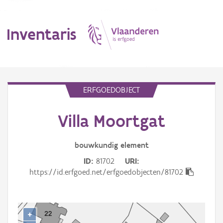
Inventaris
MENU
ERFGOEDOBJECT
Villa Moortgat
Erfgoedobject
Aanduidingsobject
bouwkundig
element
ID
81702
URI
Waarneming
https://id.erfgoed.net/erfgoedobjecten/81702
Thema
Gebeurtenis
+