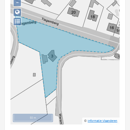
−
Persoon of collectief
Downloads
Hergebruik
Aanmelden
50 m
©
Informatie Vlaanderen