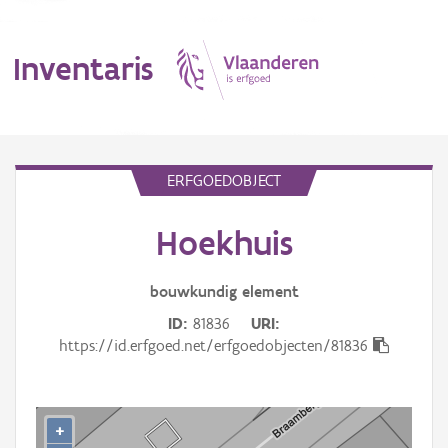
Inventaris
MENU
ERFGOEDOBJECT
Hoekhuis
Erfgoedobject
Aanduidingsobject
bouwkundig
element
ID
81836
URI
Waarneming
https://id.erfgoed.net/erfgoedobjecten/81836
Thema
Gebeurtenis
+