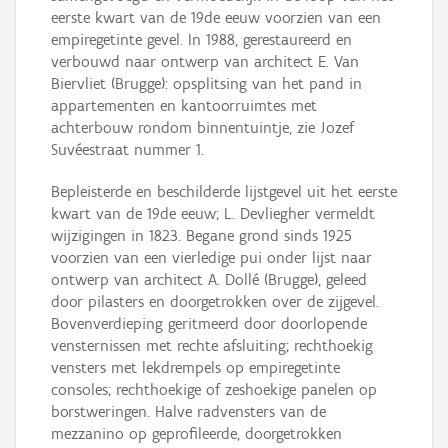
eerste kwart van de 19de eeuw voorzien van een
empiregetinte gevel. In 1988, gerestaureerd en
verbouwd naar ontwerp van architect E. Van
Biervliet (Brugge): opsplitsing van het pand in
appartementen en kantoorruimtes met
achterbouw rondom binnentuintje, zie Jozef
Suvéestraat nummer 1.
Bepleisterde en beschilderde lijstgevel uit het eerste
kwart van de 19de eeuw; L. Devliegher vermeldt
wijzigingen in 1823. Begane grond sinds 1925
voorzien van een vierledige pui onder lijst naar
ontwerp van architect A. Dollé (Brugge), geleed
door pilasters en doorgetrokken over de zijgevel.
Bovenverdieping geritmeerd door doorlopende
vensternissen met rechte afsluiting; rechthoekig
vensters met lekdrempels op empiregetinte
consoles; rechthoekige of zeshoekige panelen op
borstweringen. Halve radvensters van de
mezzanino op geprofileerde, doorgetrokken