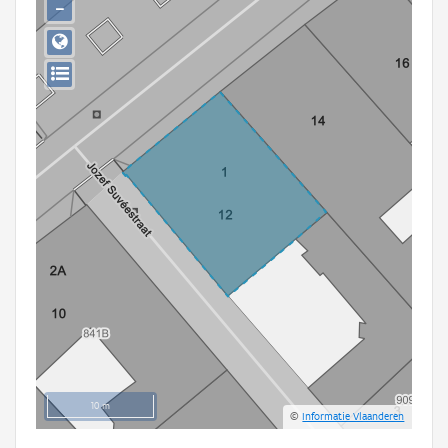
−
Persoon of collectief
Downloads
Hergebruik
Aanmelden
10 m
©
Informatie Vlaanderen