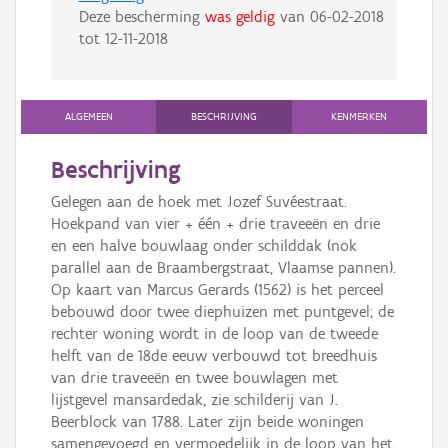
Deze bescherming
was geldig
van
06-02-2018
tot
12-11-2018
ALGEMEEN
BESCHRIJVING
KENMERKEN
Beschrijving
Gelegen aan de hoek met Jozef Suvéestraat.
Hoekpand van vier + één + drie traveeën en drie
en een halve bouwlaag onder schilddak (nok
parallel aan de Braambergstraat, Vlaamse pannen).
Op kaart van Marcus Gerards (1562) is het perceel
bebouwd door twee diephuizen met puntgevel; de
rechter woning wordt in de loop van de tweede
helft van de 18de eeuw verbouwd tot breedhuis
van drie traveeën en twee bouwlagen met
lijstgevel mansardedak, zie schilderij van J.
Beerblock van 1788. Later zijn beide woningen
samengevoegd en vermoedelijk in de loop van het