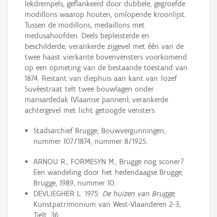
lekdrempels, geflankeerd door dubbele, gegroefde
modillons waarop houten, omlopende kroonlijst.
Tussen de modillons, medaillons met
medusahoofden. Deels bepleisterde en
beschilderde, verankerde zijgevel met één van de
twee haast vierkante bovenvensters voorkomend
op een opmeting van de bestaande toestand van
1874. Restant van diephuis aan kant van Jozef
Suvéestraat telt twee bouwlagen onder
mansardedak (Vlaamse pannen); verankerde
achtergevel met licht getoogde vensters.
Stadsarchief Brugge, Bouwvergunningen,
nummer 107/1874, nummer 8/1925.
ARNOU R., FORMESYN M., Brugge nog sconer?
Een wandeling door het hedendaagse Brugge,
Brugge, 1989, nummer 10.
DEVLIEGHER L. 1975:
De huizen van Brugge
,
Kunstpatrimonium van West-Vlaanderen 2-3,
Tielt, 36.