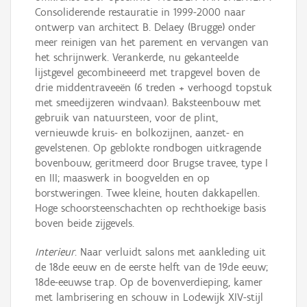
Consoliderende restauratie in 1999-2000 naar
ontwerp van architect B. Delaey (Brugge) onder
meer reinigen van het parement en vervangen van
het schrijnwerk. Verankerde, nu gekanteelde
lijstgevel gecombineeerd met trapgevel boven de
drie middentraveeën (6 treden + verhoogd topstuk
met smeedijzeren windvaan). Baksteenbouw met
gebruik van natuursteen, voor de plint,
vernieuwde kruis- en bolkozijnen, aanzet- en
gevelstenen. Op geblokte rondbogen uitkragende
bovenbouw, geritmeerd door Brugse travee, type I
en III; maaswerk in boogvelden en op
borstweringen. Twee kleine, houten dakkapellen.
Hoge schoorsteenschachten op rechthoekige basis
boven beide zijgevels.
Interieur
. Naar verluidt salons met aankleding uit
de 18de eeuw en de eerste helft van de 19de eeuw;
18de-eeuwse trap. Op de bovenverdieping, kamer
met lambrisering en schouw in Lodewijk XIV-stijl