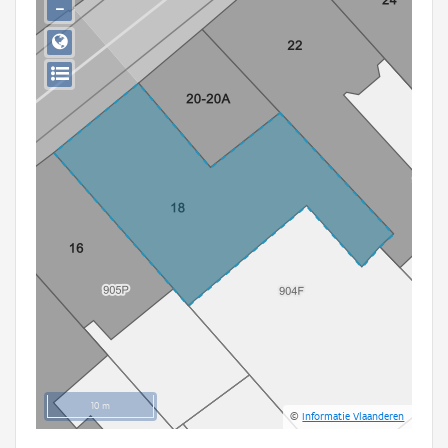
−
Persoon of collectief
Downloads
Hergebruik
Aanmelden
10 m
©
Informatie Vlaanderen