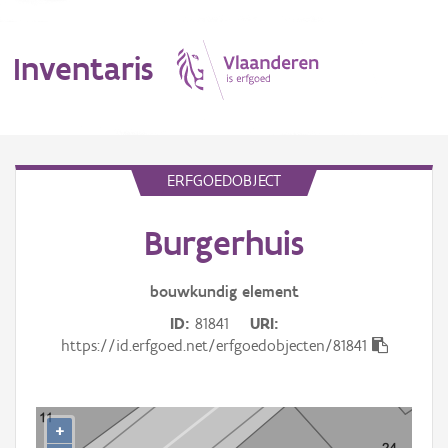
Inventaris
MENU
ERFGOEDOBJECT
Burgerhuis
Erfgoedobject
Aanduidingsobject
bouwkundig
element
ID
81841
URI
Waarneming
https://id.erfgoed.net/erfgoedobjecten/81841
Thema
Gebeurtenis
+