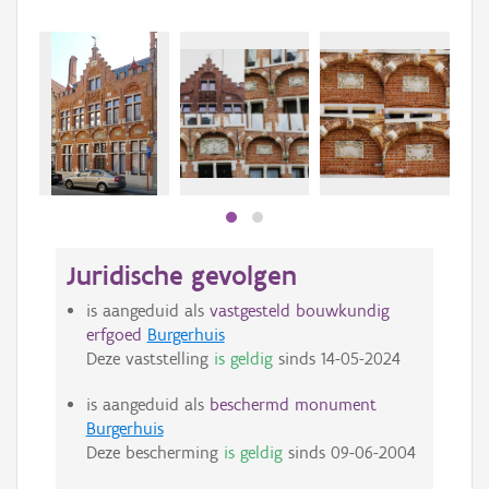
Beki
bee
bee
Juridische gevolgen
is aangeduid als
vastgesteld bouwkundig
erfgoed
Burgerhuis
Deze vaststelling
is geldig
sinds
14-05-2024
is aangeduid als
beschermd monument
Burgerhuis
Deze bescherming
is geldig
sinds
09-06-2004