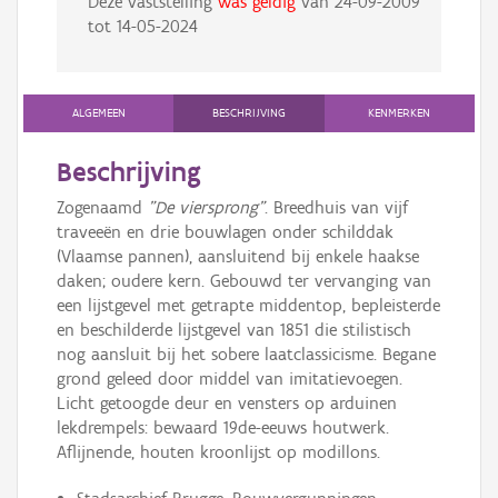
Deze vaststelling
was geldig
van
24-09-2009
tot
14-05-2024
ALGEMEEN
BESCHRIJVING
KENMERKEN
Beschrijving
Zogenaamd
"De viersprong"
. Breedhuis van vijf
traveeën en drie bouwlagen onder schilddak
(Vlaamse pannen), aansluitend bij enkele haakse
daken; oudere kern. Gebouwd ter vervanging van
een lijstgevel met getrapte middentop, bepleisterde
en beschilderde lijstgevel van 1851 die stilistisch
nog aansluit bij het sobere laatclassicisme. Begane
grond geleed door middel van imitatievoegen.
Licht getoogde deur en vensters op arduinen
lekdrempels: bewaard 19de-eeuws houtwerk.
Aflijnende, houten kroonlijst op modillons.