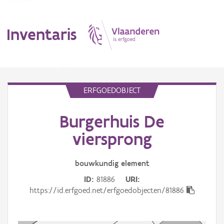
Inventaris
MENU
ERFGOEDOBJECT
Burgerhuis De
Erfgoedobject
viersprong
Aanduidingsobject
bouwkundig
element
Waarneming
ID
81886
URI
Thema
https://id.erfgoed.net/erfgoedobjecten/81886
Gebeurtenis