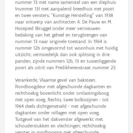
nummer 13 met name samenstel van een diephuis
(nummer 13) met aanpalend breedhuis met poort
en twee vensters; "Kunstige Herstelling" van 1938
naar ontwerp van architecten A. De Pauw en M.
Hocepied (Brugge) onder meer vernieuwen
bedaking van het geheel en terugbrengen van
nummer 13 naar originele toestand. In 1964 is
nummer 12b omgevormd tot woonhuis met huidig
uitzicht; vermoedelijk dan ook splitsing in drie
panden, zijnde nummers 12b, 13 en tussenliggende
poort als uitrit van Predikherenstraat nummer 25.
Verankerde, Vlaamse gevel van baksteen.
Rondboogdeur met afgeschuinde dagkanten en
rechthoekig bovenlicht onder ontlastingsboog
met open voeg. Rechts, twee bolkozijnen - tot
1964 deels dichtgemetseld - met afgeschuinde
dagkanten onder rollagen met open voeg.
Tuitgevel van het dakvenster afgewerkt met
schouderstukken en vlechtingen; rechthoekig
venster in rondboognis met afgeschuinde