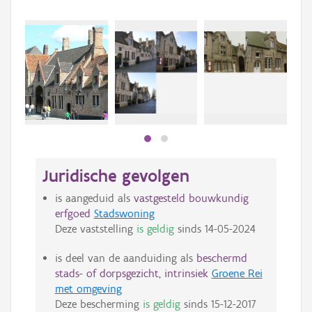
Beki
bee
bee
Juridische gevolgen
is aangeduid als
vastgesteld bouwkundig
erfgoed
Stadswoning
Deze vaststelling
is geldig
sinds
14-05-2024
is deel van de aanduiding als
beschermd
stads- of dorpsgezicht, intrinsiek
Groene Rei
met omgeving
Deze bescherming
is geldig
sinds
15-12-2017