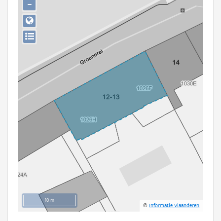
−
Persoon of collectief
Downloads
Hergebruik
Aanmelden
10 m
©
Informatie Vlaanderen