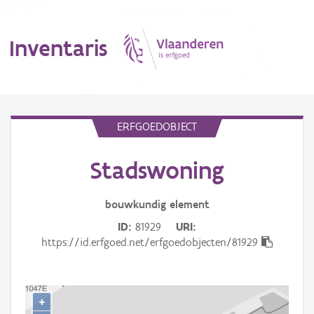
Inventaris
MENU
ERFGOEDOBJECT
Stadswoning
Erfgoedobject
Aanduidingsobject
bouwkundig
element
ID
81929
URI
Waarneming
https://id.erfgoed.net/erfgoedobjecten/81929
Thema
Gebeurtenis
+