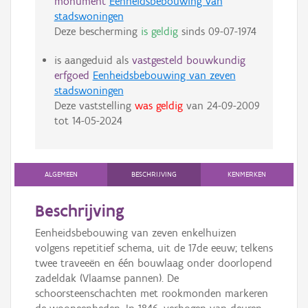
monument
Eenheidsbebouwing van
stadswoningen
Deze bescherming
is geldig
sinds
09-07-1974
is aangeduid als
vastgesteld bouwkundig
erfgoed
Eenheidsbebouwing van zeven
stadswoningen
Deze vaststelling
was geldig
van
24-09-2009
tot
14-05-2024
ALGEMEEN
BESCHRIJVING
KENMERKEN
Beschrijving
Eenheidsbebouwing van zeven enkelhuizen
volgens repetitief schema, uit de 17de eeuw; telkens
twee traveeën en één bouwlaag onder doorlopend
zadeldak (Vlaamse pannen). De
schoorsteenschachten met rookmonden markeren