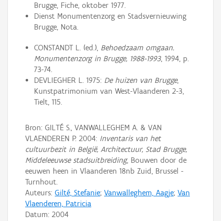
Brugge, Fiche, oktober 1977.
Dienst Monumentenzorg en Stadsvernieuwing
Brugge, Nota.
CONSTANDT L. (ed.),
Behoedzaam omgaan.
Monumentenzorg in Brugge, 1988-1993
, 1994, p.
73-74.
DEVLIEGHER L. 1975:
De huizen van Brugge
,
Kunstpatrimonium van West-Vlaanderen 2-3,
Tielt, 115.
Bron: GILTÉ S., VANWALLEGHEM A. & VAN
VLAENDEREN P. 2004:
Inventaris van het
cultuurbezit in België, Architectuur, Stad Brugge,
Middeleeuwse stadsuitbreiding
, Bouwen door de
eeuwen heen in Vlaanderen 18nb Zuid, Brussel -
Turnhout.
Auteurs:
Gilté, Stefanie
;
Vanwalleghem, Aagje
;
Van
Vlaenderen, Patricia
Datum:
2004