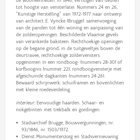
de wooneenheden. In 1846, verhogen van deuren
tot hoogte van vensterlatei. Nummers 24 en 26,
"Kunstige Herstelling" van 1972-1977 naar ontwerp
van architect E. Vyncke (Brugge): samenvoeging
van de panden tot één woning en aanpassing van
de zolderopeningen. Beschilderde Vlaamse gevels
van verankerde baksteen. Rechthoekige openingen
op de begane grond; in de tuitgeveltjes boven de
deurtravee, rechthoekige zoldervensters
opgenomen in een rondboog- (nummers 28-30) of
korfboognis (nummer 22); rondboogvensterje met
afgeschuinde dagkanten (nummers 24-26).
Bewaard schrijnwerk: schuiframen en bovenlichten
met kleine roedeverdeling.
Interieur:
Eenvoudige haarden. Schaar- en
nokgebinten met trekbalk en gordingen.
Stadsarchief Brugge, Bouwvergunningen, nr.
93/1846, nr. 1503/1972.
Dienst Monumentenzorg en Stadsvernieuwing