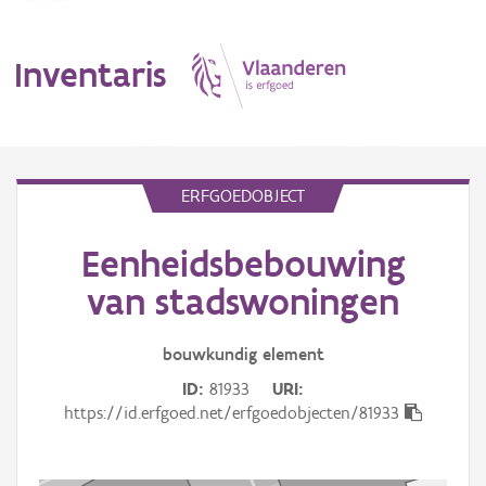
Inventaris
MENU
ERFGOEDOBJECT
Eenheidsbebouwing
Erfgoedobject
van stadswoningen
Aanduidingsobject
bouwkundig
element
Waarneming
ID
81933
URI
Thema
https://id.erfgoed.net/erfgoedobjecten/81933
Gebeurtenis