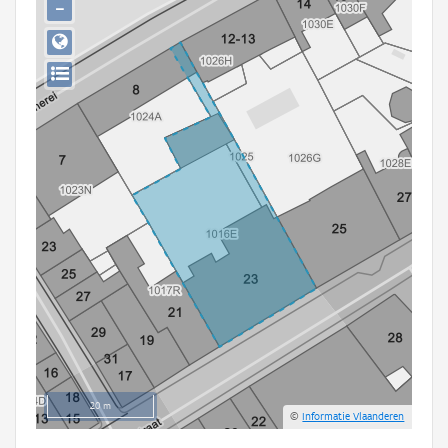
−
Persoon of collectief
Downloads
Hergebruik
Aanmelden
20 m
©
Informatie Vlaanderen