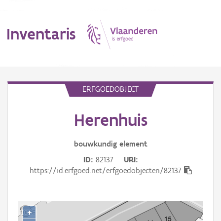
Inventaris
MENU
ERFGOEDOBJECT
Herenhuis
Erfgoedobject
Aanduidingsobject
bouwkundig
element
ID
82137
URI
Waarneming
https://id.erfgoed.net/erfgoedobjecten/82137
Thema
Gebeurtenis
+