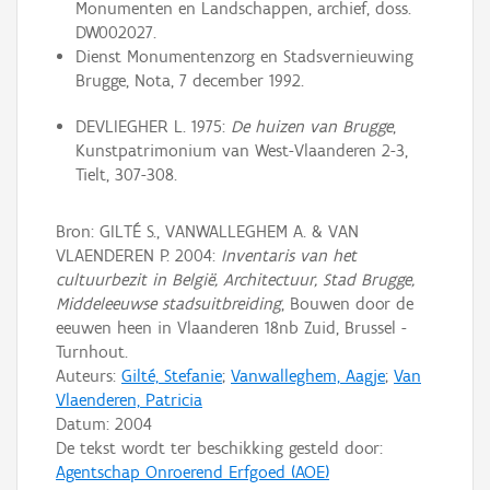
Monumenten en Landschappen, archief, doss.
DW002027.
Dienst Monumentenzorg en Stadsvernieuwing
Brugge, Nota, 7 december 1992.
DEVLIEGHER L. 1975:
De huizen van Brugge
,
Kunstpatrimonium van West-Vlaanderen 2-3,
Tielt, 307-308.
Bron: GILTÉ S., VANWALLEGHEM A. & VAN
VLAENDEREN P. 2004:
Inventaris van het
cultuurbezit in België, Architectuur, Stad Brugge,
Middeleeuwse stadsuitbreiding
, Bouwen door de
eeuwen heen in Vlaanderen 18nb Zuid, Brussel -
Turnhout.
Auteurs:
Gilté, Stefanie
;
Vanwalleghem, Aagje
;
Van
Vlaenderen, Patricia
Datum:
2004
De tekst wordt ter beschikking gesteld door:
Agentschap Onroerend Erfgoed (AOE)