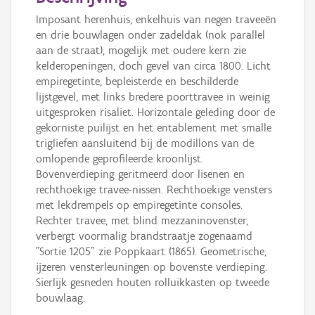
Imposant herenhuis, enkelhuis van negen traveeën
en drie bouwlagen onder zadeldak (nok parallel
aan de straat), mogelijk met oudere kern zie
kelderopeningen, doch gevel van circa 1800. Licht
empiregetinte, bepleisterde en beschilderde
lijstgevel, met links bredere poorttravee in weinig
uitgesproken risaliet. Horizontale geleding door de
gekorniste puilijst en het entablement met smalle
trigliefen aansluitend bij de modillons van de
omlopende geprofileerde kroonlijst.
Bovenverdieping geritmeerd door lisenen en
rechthoekige travee-nissen. Rechthoekige vensters
met lekdrempels op empiregetinte consoles.
Rechter travee, met blind mezzaninovenster,
verbergt voormalig brandstraatje zogenaamd
"Sortie 1205" zie Poppkaart (1865). Geometrische,
ijzeren vensterleuningen op bovenste verdieping.
Sierlijk gesneden houten rolluikkasten op tweede
bouwlaag.