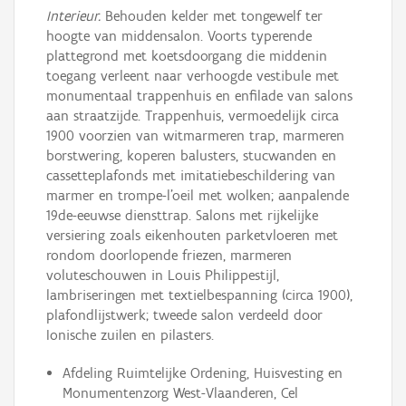
Interieur.
Behouden kelder met tongewelf ter
hoogte van middensalon. Voorts typerende
plattegrond met koetsdoorgang die middenin
toegang verleent naar verhoogde vestibule met
monumentaal trappenhuis en enfilade van salons
aan straatzijde. Trappenhuis, vermoedelijk circa
1900 voorzien van witmarmeren trap, marmeren
borstwering, koperen balusters, stucwanden en
cassetteplafonds met imitatiebeschildering van
marmer en trompe-l'oeil met wolken; aanpalende
19de-eeuwse diensttrap. Salons met rijkelijke
versiering zoals eikenhouten parketvloeren met
rondom doorlopende friezen, marmeren
voluteschouwen in Louis Philippestijl,
lambriseringen met textielbespanning (circa 1900),
plafondlijstwerk; tweede salon verdeeld door
Ionische zuilen en pilasters.
Afdeling Ruimtelijke Ordening, Huisvesting en
Monumentenzorg West-Vlaanderen, Cel