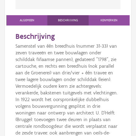
ALGEMEEN
BESCHRIJVING
KENMERKEN
Beschrijving
Samenstel van één breedhuis (nummer 31-33) van
zeven traveeën en twee bouwlagen onder
schilddak (Vlaamse pannen), gedateerd "1798", zie
cartouche, en rechts een breedhuis (nok parallel
aan de Groenerei) van drie/vier + één travee en
twee lagere bouwlagen onder schilddak (leien).
Vermoedelijk oudere kern zie achtergevels:
verankerde, bakstenen tuitgevels met vlechtingen.
In 1922 wordt het oorspronkelijke dubbelhuis
volgens bouwvergunning gesplitst in drie
woningen naar ontwerp van architect U. D'Helft
(Brugge): toevoegen twee deuren in plaats van
centrale rondboogdeur die wordt verplaatst naar
de zesde travee: ook aanbrengen van oeils-de-