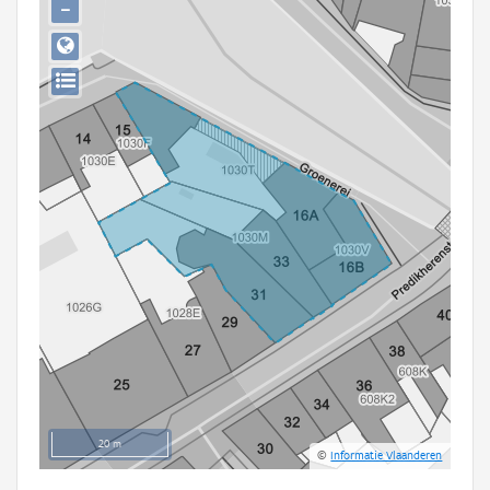
−
Persoon of collectief
Downloads
Hergebruik
Aanmelden
20 m
©
Informatie Vlaanderen