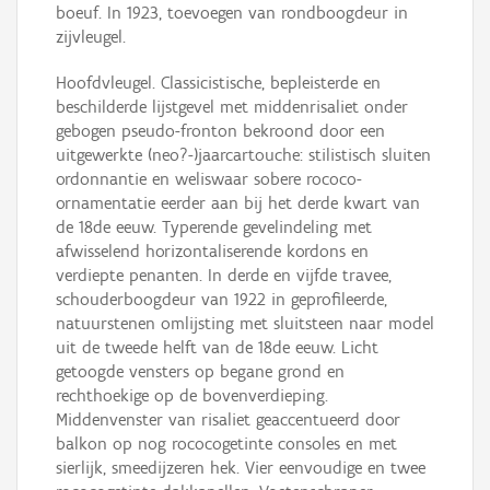
boeuf. In 1923, toevoegen van rondboogdeur in
zijvleugel.
Hoofdvleugel. Classicistische, bepleisterde en
beschilderde lijstgevel met middenrisaliet onder
gebogen pseudo-fronton bekroond door een
uitgewerkte (neo?-)jaarcartouche: stilistisch sluiten
ordonnantie en weliswaar sobere rococo-
ornamentatie eerder aan bij het derde kwart van
de 18de eeuw. Typerende gevelindeling met
afwisselend horizontaliserende kordons en
verdiepte penanten. In derde en vijfde travee,
schouderboogdeur van 1922 in geprofileerde,
natuurstenen omlijsting met sluitsteen naar model
uit de tweede helft van de 18de eeuw. Licht
getoogde vensters op begane grond en
rechthoekige op de bovenverdieping.
Middenvenster van risaliet geaccentueerd door
balkon op nog rococogetinte consoles en met
sierlijk, smeedijzeren hek. Vier eenvoudige en twee