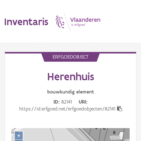
Inventaris
MENU
ERFGOEDOBJECT
Herenhuis
Erfgoedobject
Aanduidingsobject
bouwkundig
element
ID
82141
URI
Waarneming
https://id.erfgoed.net/erfgoedobjecten/82141
Thema
Gebeurtenis
+