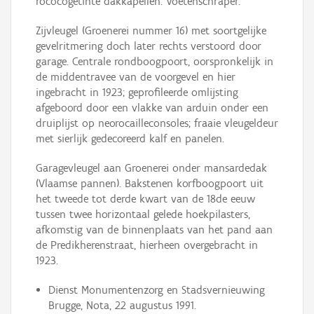
rococogetinte dakkapellen. Voetenschraper.
Zijvleugel (Groenerei nummer 16) met soortgelijke
gevelritmering doch later rechts verstoord door
garage. Centrale rondboogpoort, oorspronkelijk in
de middentravee van de voorgevel en hier
ingebracht in 1923; geprofileerde omlijsting
afgeboord door een vlakke van arduin onder een
druiplijst op neorocailleconsoles; fraaie vleugeldeur
met sierlijk gedecoreerd kalf en panelen.
Garagevleugel aan Groenerei onder mansardedak
(Vlaamse pannen). Bakstenen korfboogpoort uit
het tweede tot derde kwart van de 18de eeuw
tussen twee horizontaal gelede hoekpilasters,
afkomstig van de binnenplaats van het pand aan
de Predikherenstraat, hierheen overgebracht in
1923.
Dienst Monumentenzorg en Stadsvernieuwing
Brugge, Nota, 22 augustus 1991.