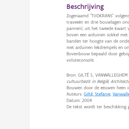
Beschrijving
Zogenaamd "TIJDKRANS" volgens 
traveeën en drie bouwlagen ond
pannen), uit het tweede kwart v
boven een arduinen sokkel met 
banden ter hoogte van de onde
met arduinen lekdrempels en on
Bovenbouw bepaald door geboge
voluteconsole.
Bron: GILTÉ S., VANWALLEGHEM
cultuurbezit in België, Architec
Bouwen door de eeuwen heen in 
Auteurs:
Gilté, Stefanie
;
Vanwall
Datum:
2004
De tekst wordt ter beschikking 