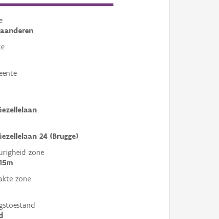
e
laanderen
te
eente
ezellelaan
ezellelaan 24 (Brugge)
righeid zone
 15m
akte zone
gstoestand
d