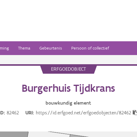
ming
Thema
Gebeurtenis
Persoon of collectief
ERFGOEDOBJECT
Burgerhuis Tijdkrans
bouwkundig
element
ID
82462
URI
https://id.erfgoed.net/erfgoedobjecten/82462