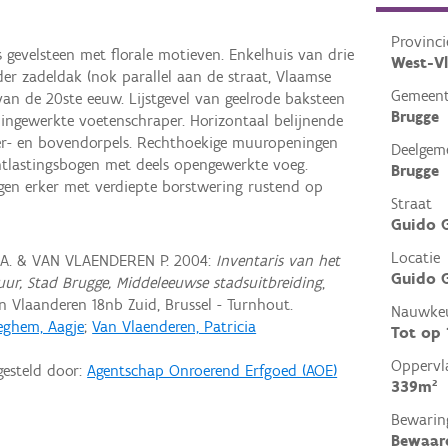
Provinci
gevelsteen met florale motieven. Enkelhuis van drie
West-V
er zadeldak (nok parallel aan de straat, Vlaamse
Gemeen
an de 20ste eeuw. Lijstgevel van geelrode baksteen
Brugge
ingewerkte voetenschraper. Horizontaal belijnende
r- en bovendorpels. Rechthoekige muuropeningen
Deelgem
tlastingsbogen met deels opengewerkte voeg.
Brugge
n erker met verdiepte borstwering rustend op
Straat
Guido G
Locatie
 A. & VAN VLAENDEREN P. 2004:
Inventaris van het
Guido G
tuur, Stad Brugge, Middeleeuwse stadsuitbreiding
,
Vlaanderen 18nb Zuid, Brussel - Turnhout.
Nauwkeu
eghem, Aagje
;
Van Vlaenderen, Patricia
Tot op
Oppervl
gesteld door:
Agentschap Onroerend Erfgoed (AOE)
339m²
Bewarin
Bewaar