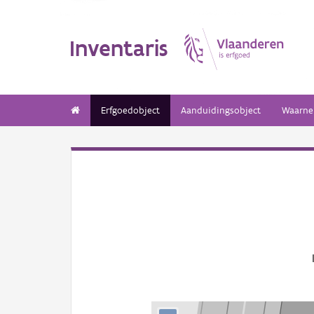
Inventaris
Erfgoedobject
Aanduidingsobject
Waarne