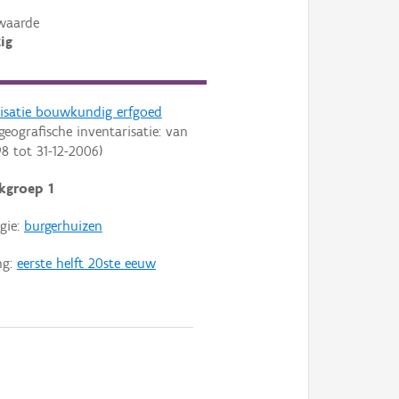
waarde
ig
risatie bouwkundig erfgoed
geografische inventarisatie: van
98
tot
31-12-2006
)
kgroep 1
gie:
burgerhuizen
ng:
eerste helft 20ste eeuw