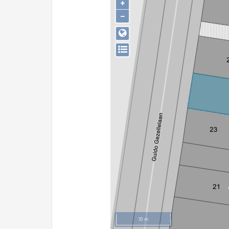
+
−
10 m