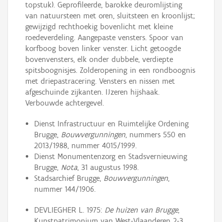
topstuk). Geprofileerde, barokke deuromlijsting
van natuursteen met oren, sluitsteen en kroonlijst;
gewijzigd rechthoekig bovenlicht met kleine
roedeverdeling. Aangepaste vensters. Spoor van
korfboog boven linker venster. Licht getoogde
bovenvensters, elk onder dubbele, verdiepte
spitsboognisjes. Zolderopening in een rondboognis
met driepastracering. Vensters en nissen met
afgeschuinde zijkanten. IJzeren hijshaak.
Verbouwde achtergevel.
Dienst Infrastructuur en Ruimtelijke Ordening
Brugge,
Bouwvergunningen
, nummers 550 en
2013/1988, nummer 4015/1999.
Dienst Monumentenzorg en Stadsvernieuwing
Brugge,
Nota
, 31 augustus 1998.
Stadsarchief Brugge,
Bouwvergunningen
,
nummer 144/1906.
DEVLIEGHER L. 1975:
De huizen van Brugge
,
Kunstpatrimonium van West-Vlaanderen 2-3,