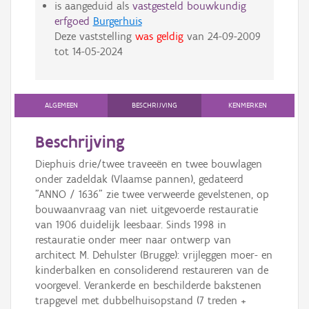
is aangeduid als
vastgesteld bouwkundig
erfgoed
Burgerhuis
Deze vaststelling
was geldig
van
24-09-2009
tot
14-05-2024
ALGEMEEN
BESCHRIJVING
KENMERKEN
Beschrijving
Diephuis drie/twee traveeën en twee bouwlagen
onder zadeldak (Vlaamse pannen), gedateerd
"ANNO / 1636" zie twee verweerde gevelstenen, op
bouwaanvraag van niet uitgevoerde restauratie
van 1906 duidelijk leesbaar. Sinds 1998 in
restauratie onder meer naar ontwerp van
architect M. Dehulster (Brugge): vrijleggen moer- en
kinderbalken en consoliderend restaureren van de
voorgevel. Verankerde en beschilderde bakstenen
trapgevel met dubbelhuisopstand (7 treden +