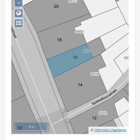
−
Persoon of collectief
Downloads
Hergebruik
Aanmelden
10 m
©
Informatie Vlaanderen