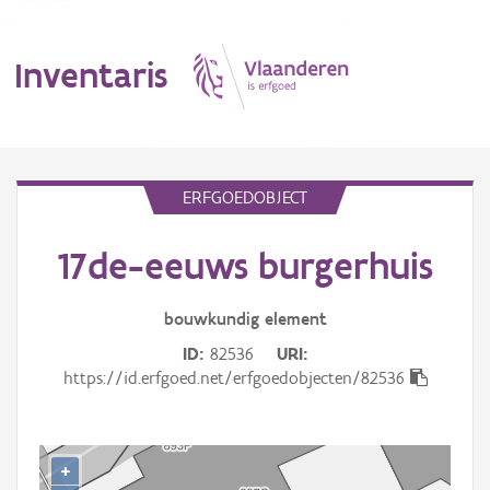
Inventaris
MENU
ERFGOEDOBJECT
17de-eeuws burgerhuis
Erfgoedobject
Aanduidingsobject
bouwkundig
element
ID
82536
URI
Waarneming
https://id.erfgoed.net/erfgoedobjecten/82536
Thema
Gebeurtenis
+